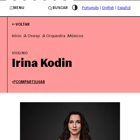
/governosp
MENU
BUSCAR
Português
|
English
|
Español
VOLTAR
Início
A Osesp
A Orquestra
Músicos
VIOLINO
Irina Kodin
COMPARTILHAR