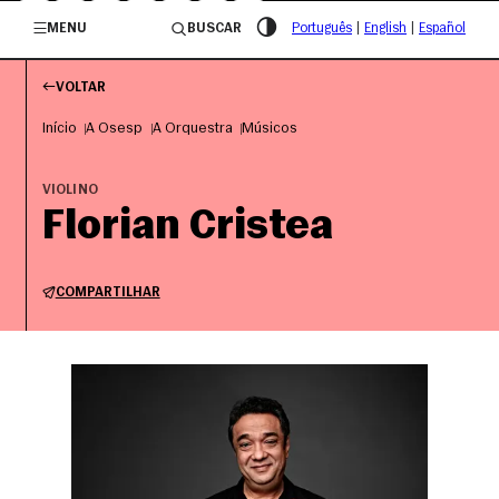
/governosp
MENU
BUSCAR
Português
|
English
|
Español
VOLTAR
Início
A Osesp
A Orquestra
Músicos
VIOLINO
Florian Cristea
COMPARTILHAR