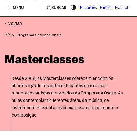
/governosp
MENU
BUSCAR
Português
|
English
|
Español
VOLTAR
Início
Programas educacionais
Masterclasses
Desde 2008, as Masterclasses oferecem encontros
abertos e gratuitos entre estudantes de música e
renomados artistas convidados da Temporada Osesp. As
aulas contemplam diferentes áreas da música, de
instrumento musical a regência, passando por canto e
composição.