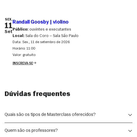
SEX.
Randall Goosby | violino
11
Público:
ouvintes e executantes
Set
Local:
Sala do Coro — Sala São Paulo
Data:
sex., 11 de setembro de 2026
Horário:
11:00
Valor:
gratuito
INSCREVA-SE
Dúvidas frequentes
Quais são os tipos de Masterclass oferecidos?
A oferta varia de acordo com a presença de diferentes solistas da 
Quem são os professores?
Temporada Osesp, podendo ser de instrumento musical, canto, 