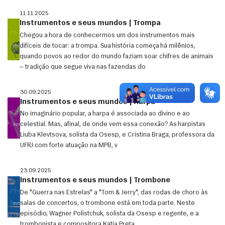
11.11.2025
Instrumentos e seus mundos | Trompa
Chegou a hora de conhecermos um dos instrumentos mais
difíceis de tocar: a trompa. Sua história começa há milênios,
quando povos ao redor do mundo faziam soar chifres de animais
— tradição que segue viva nas fazendas do
30.09.2025
Instrumentos e seus mundos | Harpa
No imaginário popular, a harpa é associada ao divino e ao
celestial. Mas, afinal, de onde vem essa conexão? As harpistas
Liuba Klevtsova, solista da Osesp, e Cristina Braga, professora da
UFRJ com forte atuação na MPB, v
23.09.2025
Instrumentos e seus mundos | Trombone
De "Guerra nas Estrelas" a "Tom & Jerry", das rodas de choro às
salas de concertos, o trombone está em toda parte. Neste
episódio, Wagner Polistchuk, solista da Osesp e regente, e a
trombonista e compositora Katia Preta,