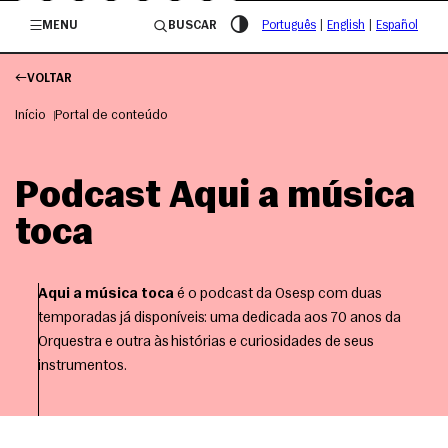
/governosp
MENU
BUSCAR
Português
|
English
|
Español
VOLTAR
Início
Portal de conteúdo
Podcast Aqui a música
toca
Aqui a música toca
é o podcast da Osesp com duas
temporadas já disponíveis: uma dedicada aos 70 anos da
Orquestra e outra às histórias e curiosidades de seus
instrumentos.