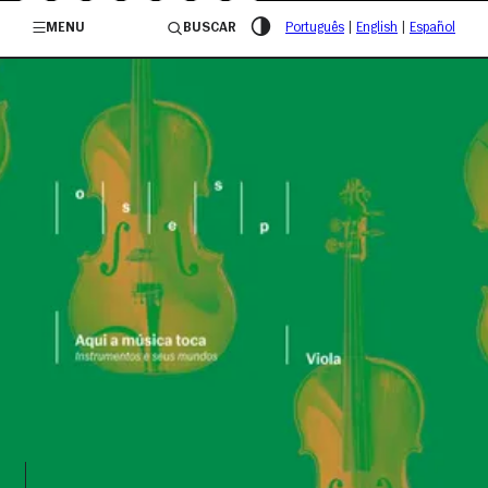
/governosp
MENU
BUSCAR
Português
|
English
|
Español