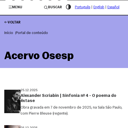
/governosp
MENU
BUSCAR
Português
|
English
|
Español
VOLTAR
Início
Portal de conteúdo
Acervo Osesp
25.12.2025
Alexander Scriabin | Sinfonia nº 4 – O poema do
êxtase
Obra gravada em 7 de novembro de 2025, na Sala São Paulo,
com Pierre Bleuse (regente).