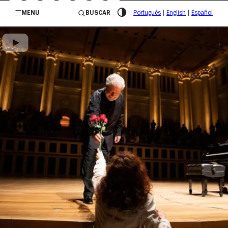
/governosp
MENU
BUSCAR
Português
|
English
|
Español