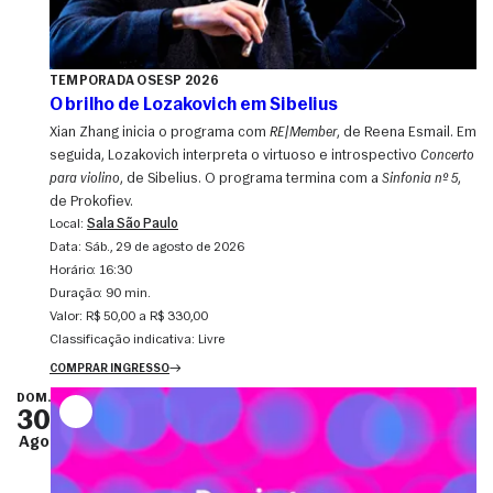
TEMPORADA OSESP 2026
O brilho de Lozakovich em Sibelius
Xian Zhang inicia o programa com
RE|Member
, de Reena Esmail. Em
seguida, Lozakovich interpreta o virtuoso e introspectivo
Concerto
para violino
, de Sibelius. O programa termina com a
Sinfonia nº 5
,
de Prokofiev.
Local:
Sala São Paulo
Data:
sáb., 29 de agosto de 2026
Horário:
16:30
Duração:
90 min.
Valor:
R$ 50,00 a R$ 330,00
Classificação indicativa:
Livre
COMPRAR INGRESSO
DOM.
30
Ago