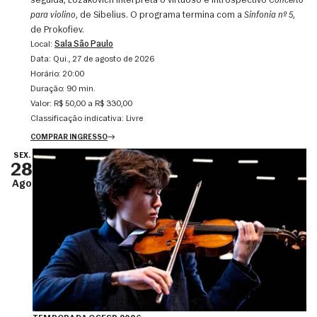
seguida, Lozakovich interpreta o virtuoso e introspectivo
Concerto
para violino
, de Sibelius. O programa termina com a
Sinfonia nº 5
,
de Prokofiev.
Local:
Sala São Paulo
Data:
qui., 27 de agosto de 2026
Horário:
20:00
Duração:
90 min.
Valor:
R$ 50,00 a R$ 330,00
Classificação indicativa:
Livre
COMPRAR INGRESSO
SEX.
28
Ago