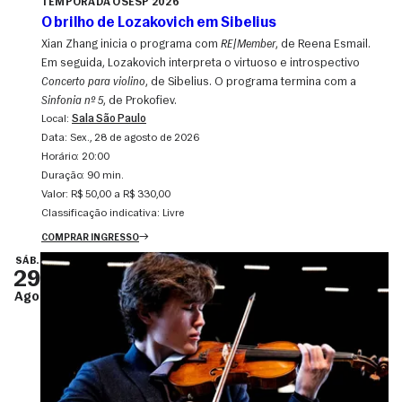
TEMPORADA OSESP 2026
O brilho de Lozakovich em Sibelius
Xian Zhang inicia o programa com
RE|Member
, de Reena Esmail.
Em seguida, Lozakovich interpreta o virtuoso e introspectivo
Concerto para violino
, de Sibelius. O programa termina com a
Sinfonia nº 5
, de Prokofiev.
Local:
Sala São Paulo
Data:
sex., 28 de agosto de 2026
Horário:
20:00
Duração:
90 min.
Valor:
R$ 50,00 a R$ 330,00
Classificação indicativa:
Livre
COMPRAR INGRESSO
SÁB.
29
Ago