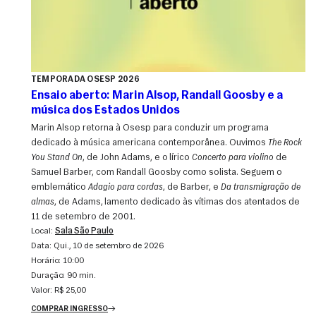
TEMPORADA OSESP 2026
Ensaio aberto: Marin Alsop, Randall Goosby e a
música dos Estados Unidos
Marin Alsop retorna à Osesp para conduzir um programa
dedicado à música americana contemporânea. Ouvimos
The Rock
You Stand On
, de John Adams, e o lírico
Concerto para violino
de
Samuel Barber, com Randall Goosby como solista. Seguem o
emblemático
Adagio para cordas
, de Barber, e
Da transmigração de
almas
, de Adams, lamento dedicado às vítimas dos atentados de
11 de setembro de 2001.
Local:
Sala São Paulo
Data:
qui., 10 de setembro de 2026
Horário:
10:00
Duração:
90 min.
Valor:
R$ 25,00
COMPRAR INGRESSO