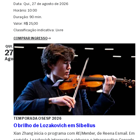
Data:
qui., 27 de agosto de 2026
Horário:
10:00
Duração:
90 min.
Valor:
R$ 25,00
Classificação indicativa:
Livre
COMPRAR INGRESSO
QUI.
27
Ago
TEMPORADA OSESP 2026
O brilho de Lozakovich em Sibelius
Xian Zhang inicia o programa com
RE|Member
, de Reena Esmail. Em