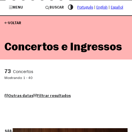
/governosp
MENU
BUSCAR
Português
|
English
|
Español
VOLTAR
Concertos e Ingressos
73
Concertos
Mostrando: 1 - 40
Outras datas
Filtrar resultados
SÁB.