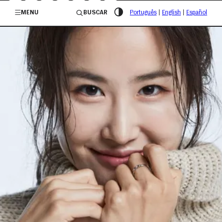
/governosp
MENU
BUSCAR
Português
|
English
|
Español