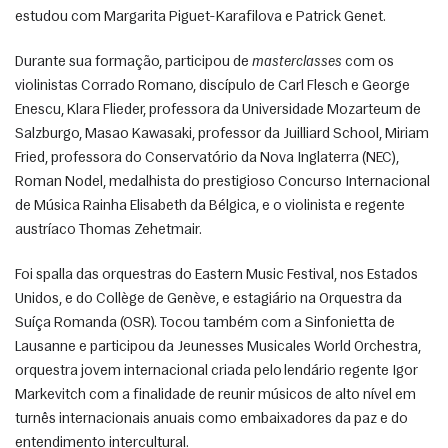
estudou com Margarita Piguet-Karafilova e Patrick Genet. 
Durante sua formação, participou de 
masterclasses
 com os 
violinistas Corrado Romano, discípulo de Carl Flesch e George 
Enescu, Klara Flieder, professora da Universidade Mozarteum de 
Salzburgo, Masao Kawasaki, professor da Juilliard School, Miriam 
Fried, professora do Conservatório da Nova Inglaterra (NEC), 
Roman Nodel, medalhista do prestigioso Concurso Internacional 
de Música Rainha Elisabeth da Bélgica, e o violinista e regente 
austríaco Thomas Zehetmair. 
Foi spalla das orquestras do Eastern Music Festival, nos Estados 
Unidos, e do Collège de Genève, e estagiário na Orquestra da 
Suíça Romanda (OSR). Tocou também com a Sinfonietta de 
Lausanne e participou da Jeunesses Musicales World Orchestra, 
orquestra jovem internacional criada pelo lendário regente Igor 
Markevitch com a finalidade de reunir músicos de alto nível em 
turnês internacionais anuais como embaixadores da paz e do 
entendimento intercultural.  