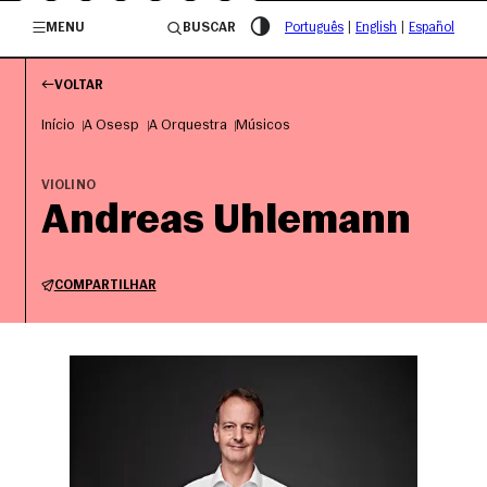
/governosp
MENU
BUSCAR
Português
|
English
|
Español
VOLTAR
Início
A Osesp
A Orquestra
Músicos
VIOLINO
Andreas Uhlemann
COMPARTILHAR