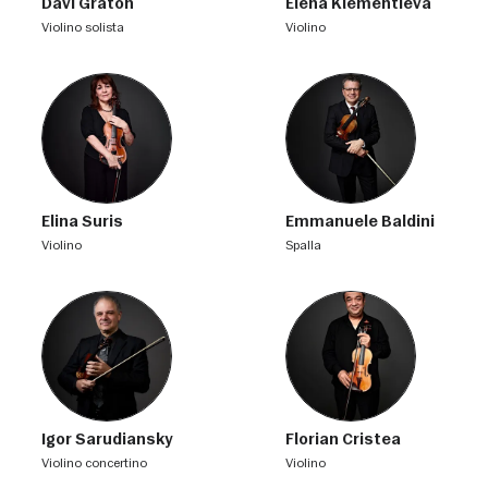
Davi Graton
Elena Klementieva
violino solista
violino
Elina Suris
Emmanuele Baldini
violino
spalla
Igor Sarudiansky
Florian Cristea
violino concertino
violino