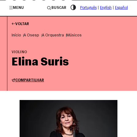
/governosp
MENU
BUSCAR
Português
|
English
|
Español
VOLTAR
Início
A Osesp
A Orquestra
Músicos
VIOLINO
Elina Suris
COMPARTILHAR