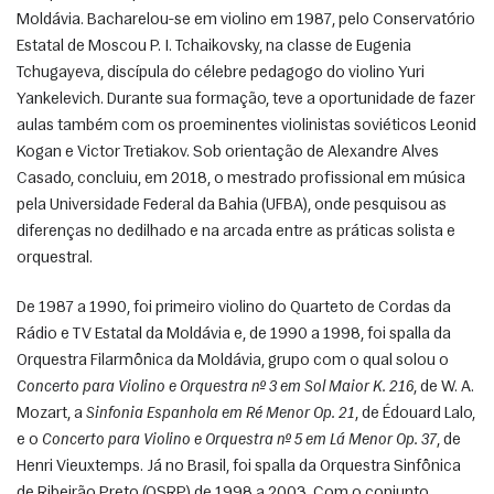
Moldávia. Bacharelou-se em violino em 1987, pelo Conservatório 
Estatal de Moscou P. I. Tchaikovsky, na classe de Eugenia 
Tchugayeva, discípula do célebre pedagogo do violino Yuri 
Yankelevich. Durante sua formação, teve a oportunidade de fazer 
aulas também com os proeminentes violinistas soviéticos Leonid 
Kogan e Victor Tretiakov. Sob orientação de Alexandre Alves 
Casado, concluiu, em 2018, o mestrado profissional em música 
pela Universidade Federal da Bahia (UFBA), onde pesquisou as 
diferenças no dedilhado e na arcada entre as práticas solista e 
orquestral.
De 1987 a 1990, foi primeiro violino do Quarteto de Cordas da 
Rádio e TV Estatal da Moldávia e, de 1990 a 1998, foi spalla da 
Orquestra Filarmônica da Moldávia, grupo com o qual solou o 
Concerto para Violino e Orquestra nº 3 em Sol Maior K. 216
, de W. A. 
Mozart, a 
Sinfonia Espanhola em Ré Menor Op. 21
, de Édouard Lalo, 
e o 
Concerto para Violino e Orquestra nº 5 em Lá Menor Op. 37
, de 
Henri Vieuxtemps. Já no Brasil, foi spalla da Orquestra Sinfônica 
de Ribeirão Preto (OSRP) de 1998 a 2003. Com o conjunto, 