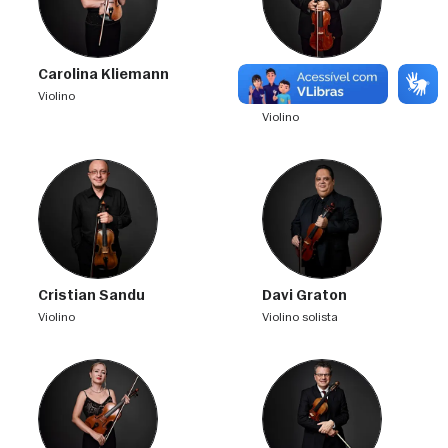
Carolina Kliemann
Cesar Augusto
Miranda
violino
violino
Cristian Sandu
Davi Graton
violino
violino solista