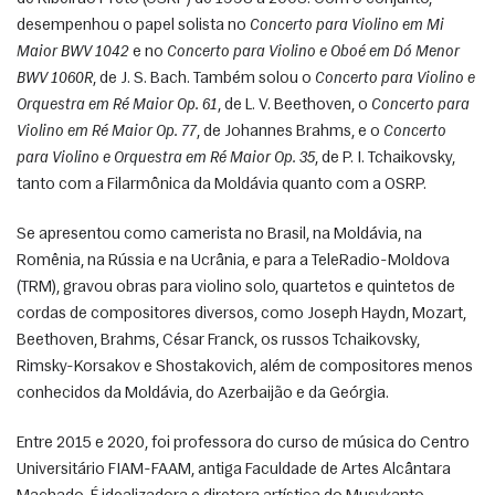
desempenhou o papel solista no 
Concerto para Violino em Mi 
Maior BWV 1042
 e no 
Concerto para Violino e Oboé em Dó Menor 
BWV 1060R
, de J. S. Bach. Também solou o 
Concerto para Violino e 
Orquestra em Ré Maior Op. 61
, de L. V. Beethoven, o 
Concerto para 
Violino em Ré Maior Op. 77
, de Johannes Brahms, e o 
Concerto 
para Violino e Orquestra em Ré Maior Op. 35
, de P. I. Tchaikovsky, 
tanto com a Filarmônica da Moldávia quanto com a OSRP.
Se apresentou como camerista no Brasil, na Moldávia, na 
Romênia, na Rússia e na Ucrânia, e para a TeleRadio-Moldova 
(TRM), gravou obras para violino solo, quartetos e quintetos de 
cordas de compositores diversos, como Joseph Haydn, Mozart, 
Beethoven, Brahms, César Franck, os russos Tchaikovsky, 
Rimsky-Korsakov e Shostakovich, além de compositores menos 
conhecidos da Moldávia, do Azerbaijão e da Geórgia.
Entre 2015 e 2020, foi professora do curso de música do Centro 
Universitário FIAM-FAAM, antiga Faculdade de Artes Alcântara 