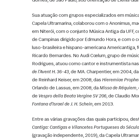
Gomes, de São Paulo, sob orientação de Elenis Gui
Sua atuação com grupos especializados em música a
Capela Ultramarina, colaborou com o Anonimus, mad
em Niterói, com o conjunto Música Antiga da UFF, c
de Campinas dirigido por Edmundo Hora, e com o co
luso-brasileira e hispano-americana Americantiga,
Ricardo Bernardes. No Audi Cœlum, grupo de música
Rodrigues, atuou como cantor e instrumentista na
de l’Avent H. 36-43
, de MA. Charpentier, em 2004, da
de Reinhard Keiser, em 2008, das 
Hieremiae Prophe
Orlando de Lassus, em 2008, da 
Missa de Réquiem
,
de 
Vespro della Beata Vergine SV 206
Fontana d’Israel de J. H. Schein
, em 2013. 
Entre as várias gravações das quais participou, des
Cantiga: Cantigas e Vilancetes Portugueses do Século 
(gravação independente, 2019), da Capela Ultramar