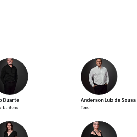
 
o Duarte
Anderson Luiz de Sousa
xo-barítono
tenor