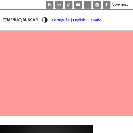
/governosp
MENU
BUSCAR
Português
|
English
|
Español