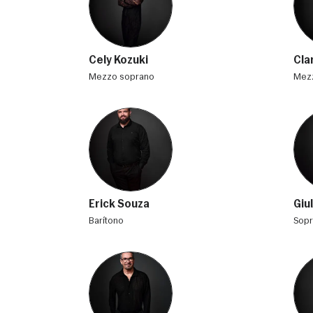
Cely Kozuki
Cla
mezzo soprano
me
Erick Souza
Giu
barítono
sop