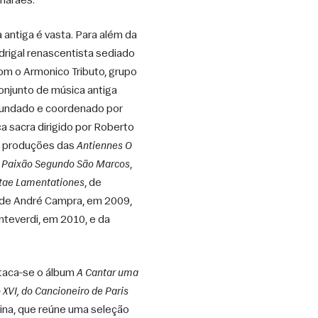
marães. 
ntiga é vasta. Para além da 
rigal renascentista sediado 
om o Armonico Tributo, grupo 
njunto de música antiga 
 fundado e coordenado por 
 sacra dirigido por Roberto 
s produções das 
Antiennes O 
 
Paixão Segundo São Marcos
, 
tae Lamentationes
, de 
 de André Campra, em 2009, 
, de Claudio Monteverdi, em 2010, e da 
taca-se o álbum 
A Cantar uma 
XVI, do Cancioneiro de Paris
ina, que reúne uma seleção 