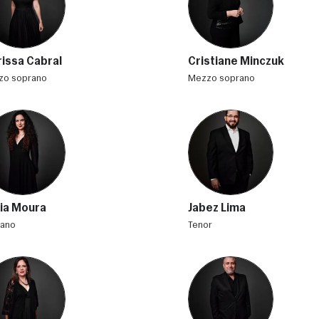
rissa Cabral
Cristiane Minczuk
zzo soprano
mezzo soprano
lia Moura
Jabez Lima
rano
tenor