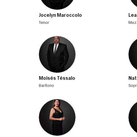
Jocelyn Maroccolo
Lea
tenor
me
Moisés Téssalo
Nat
barítono
sop