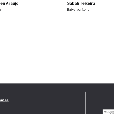
en Araújo
Sabah Teixeira
r
baixo-barítono
entes