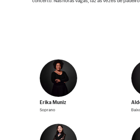
concerto. Nas horas vagas, faz as vezes de padeiro.
Erika Muniz
Ald
soprano
bai