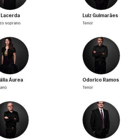
 Lacerda
Luiz Guimarães
zzo soprano
tenor
ália Áurea
Odorico Ramos
rano
tenor