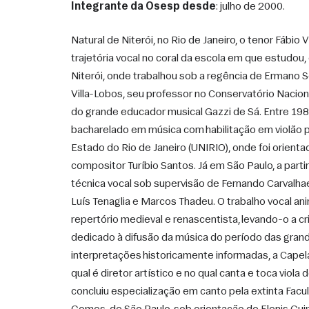
Integrante da Osesp desde
: julho de 2000. 
Natural de Niterói, no Rio de Janeiro, o tenor Fábio V
trajetória vocal no coral da escola em que estudou,
Niterói, onde trabalhou sob a regência de Ermano So
Villa-Lobos, seu professor no Conservatório Nacional
do grande educador musical Gazzi de Sá. Entre 1987
bacharelado em música com habilitação em violão p
Estado do Rio de Janeiro (UNIRIO), onde foi orientad
compositor Turíbio Santos. Já em São Paulo, a partir 
técnica vocal sob supervisão de Fernando Carvalha
Luís Tenaglia e Marcos Thadeu. O trabalho vocal an
repertório medieval e renascentista, levando-o a cr
dedicado à difusão da música do período das gran
interpretações historicamente informadas, a Capela
qual é diretor artístico e no qual canta e toca viola
concluiu especialização em canto pela extinta Facu