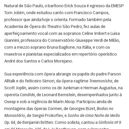
Natural de São Paulo, o barítono Erick Souza é egresso da EMESP 
Tom Jobim, onde estudou canto com Francisco Campos, 
professor que ainda hoje o orienta. Formado também pela 
Academia de Ópera do Theatro São Pedro, fez aulas de 
aperfeiçoamento vocal com as sopranos Celine Imbert e Luisa 
Giannini, professora do Conservatório Giuseppe Verdi de Milão, 
com a mezzo soprano Bruna Baglione, na Itália, e com os 
maestros e pianistas especializados em repertório operístico 
André dos Santos e Carlos Morejano. 
Sua experiência com ópera abrange os papéis do padre Parson 
Alltalk e do feiticeiro Simon, da ópera-ragtime 
Treemonisha
, de 
Scott Joplin, assim como os de Junkman e Herman Augustus, na 
opereta 
Candide
, de Leonard Bernstein, desempenhados junto à 
Osesp e sob a regência de Marin Alsop. Participou ainda de 
montagens das óperas 
Carmen
, de Georges Bizet, 
Bodas no 
Monastério
, de Sergei Prokofiev, e 
Sonho de Uma Noite de Verão 
Op. 64
, de Benjamin Britten. Como solista, cantou a 
Sinfonia nº 9 