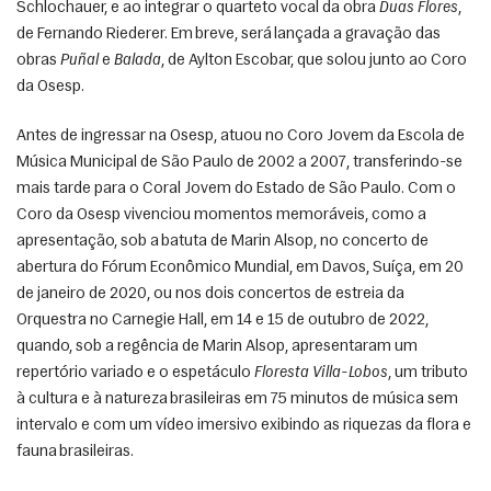
Schlochauer, e ao integrar o quarteto vocal da obra 
Duas Flores
, 
de Fernando Riederer. Em breve, será lançada a gravação das 
obras 
Puñal
 e 
Balada
, de Aylton Escobar, que solou junto ao Coro 
da Osesp. 
Antes de ingressar na Osesp, atuou no Coro Jovem da Escola de 
Música Municipal de São Paulo de 2002 a 2007, transferindo-se 
mais tarde para o Coral Jovem do Estado de São Paulo. Com o 
Coro da Osesp vivenciou momentos memoráveis, como a 
apresentação, sob a batuta de Marin Alsop, no concerto de 
abertura do Fórum Econômico Mundial, em Davos, Suíça, em 20 
de janeiro de 2020, ou nos dois concertos de estreia da 
Orquestra no Carnegie Hall, em 14 e 15 de outubro de 2022, 
quando, sob a regência de Marin Alsop, apresentaram um 
repertório variado e o espetáculo 
Floresta Villa-Lobos
, um tributo 
à cultura e à natureza brasileiras em 75 minutos de música sem 
intervalo e com um vídeo imersivo exibindo as riquezas da flora e 
fauna brasileiras. 