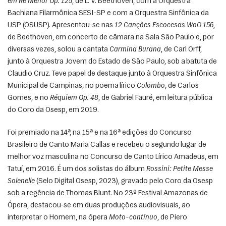
em Ré Menor Op. 125
, de L. V. Beethoven, com a Orquestra 
Bachiana Filarmônica SESI-SP e com a Orquestra Sinfônica da 
USP (OSUSP). Apresentou-se nas 
12 Canções Escocesas WoO 156
, 
de Beethoven, em concerto de câmara na Sala São Paulo e, por 
diversas vezes, solou a cantata 
Carmina Burana
, de Carl Orff, 
junto à Orquestra Jovem do Estado de São Paulo, sob a batuta de 
Claudio Cruz. Teve papel de destaque junto à Orquestra Sinfônica 
Municipal de Campinas, no poema lírico 
Colombo
, de Carlos 
Gomes, e no 
Réquiem Op. 48
, de Gabriel Fauré, em leitura pública 
do Coro da Osesp, em 2019. 
Foi premiado na 14ª, na 15ª e na 16ª edições do Concurso 
Brasileiro de Canto Maria Callas e recebeu o segundo lugar de 
melhor voz masculina no Concurso de Canto Lírico Amadeus, em 
Tatuí, em 2016. É um dos solistas do álbum 
Rossini: Petite Messe 
Solenelle
 (Selo Digital Osesp, 2023), gravado pelo Coro da Osesp 
sob a regência de Thomas Blunt. No 23º Festival Amazonas de 
Ópera, destacou-se em duas produções audiovisuais, ao 
interpretar o Homem, na ópera 
Moto-contínuo
, de Piero 