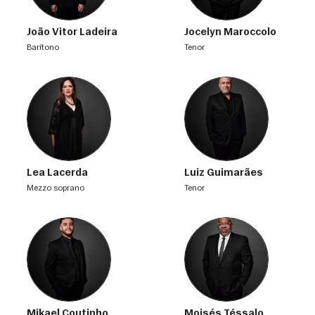
João Vitor Ladeira
Jocelyn Maroccolo
barítono
tenor
Lea Lacerda
Luiz Guimarães
mezzo soprano
tenor
Mikael Coutinho
Moisés Téssalo