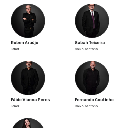
Ruben Araújo
Sabah Teixeira
tenor
baixo-barítono
Fábio Vianna Peres
Fernando Coutinho
tenor
baixo-barítono