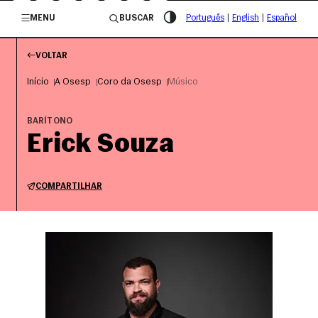
/governosp
MENU
BUSCAR
Português
|
English
|
Español
VOLTAR
Início
A Osesp
Coro da Osesp
Músico
BARÍTONO
Erick Souza
COMPARTILHAR