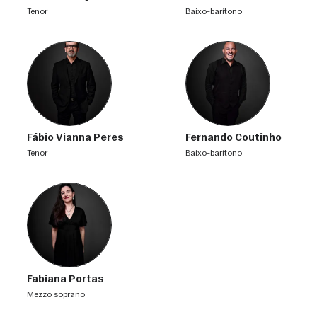
tenor
baixo-barítono
Fábio Vianna Peres
Fernando Coutinho
tenor
baixo-barítono
Fabiana Portas
mezzo soprano