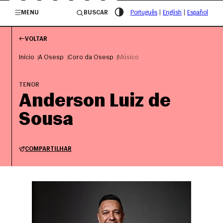
/governosp
MENU
BUSCAR
Português
|
English
|
Español
VOLTAR
Início
A Osesp
Coro da Osesp
Músico
TENOR
Anderson Luiz de
Sousa
COMPARTILHAR