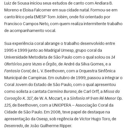
Luiz de Sousa iniciou seus estudos de canto com Andiara B. 
Moreno e Eloisa Falcomer em sua cidade natal. Formou-se em 
canto lírico pela EMESP Tom Jobim, onde foi orientado por 
Francisco Campos Neto, com quem realiza intermitente trabalho 
de acompanhamento vocal. 
Sua experiência coral abrange o trabalho desenvolvido entre 
1995 e 1999 junto ao Madrigal Umesp, grupo coral da 
Universidade Metodista de São Paulo com o qual solou os 
14 
Ofertórios para Vozes e Órgão
, de André da Silva Gomes, e a 
Fantasia Coral
, de L. V. Beethoven, com a Orquestra Sinfônica 
Municipal de Campinas. Em outubro de 1999, passou a integrar o 
Coral Jovem do Estado de São Paulo, com o qual apresentou 
como solista a cantata 
Carmina Burana
, de Carl Orff, a 
Missa da 
Coroação K. 317
, de W. A. Mozart, e a 
Sinfonia nº 9 em Ré Menor Op. 
125
, de Beethoven, com a UNIOPERA — Associação Coral da 
Cidade de São Paulo. Em 2008, teve papel de destaque na 
apresentação da Osesp, sob regência de Victor Hugo Toro, de 
Desenredo
, de João Guilherme Ripper.  