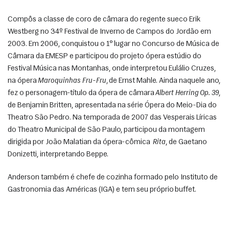
Compôs a classe de coro de câmara do regente sueco Erik 
Westberg no 34º Festival de Inverno de Campos do Jordão em 
2003. Em 2006, conquistou o 1° lugar no Concurso de Música de 
Câmara da EMESP e participou do projeto ópera estúdio do 
Festival Música nas Montanhas, onde interpretou Eulálio Cruzes, 
na ópera 
Maroquinhas Fru-Fru
, de Ernst Mahle. Ainda naquele ano, 
fez o personagem-título da ópera de câmara 
Albert Herring Op. 39
, 
de Benjamin Britten, apresentada na série Ópera do Meio-Dia do 
Theatro São Pedro. Na temporada de 2007 das Vesperais Líricas 
do Theatro Municipal de São Paulo, participou da montagem 
dirigida por João Malatian da ópera-cômica  
Rita
, de Gaetano 
Donizetti, interpretando Beppe. 
Anderson também é chefe de cozinha formado pelo Instituto de 
Gastronomia das Américas (IGA) e tem seu próprio buffet. 