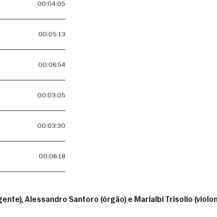
00:04:05
-
00:05:13
-
00:06:54
-
00:03:05
-
00:03:30
-
00:06:18
nte), Alessandro Santoro (órgão) e Marialbi Trisolio (violo