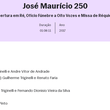
José Maurício 250
ertura em Ré, Ofício Fúnebre a Oito Vozes e Missa de Réqu
Duração
Ano
01:08:11
2017
ginelli e Andre Vitor de Andrade
: Guilherme Triginelli e Renato Faria 
Triginelli e Fernando Dionisio Vieira da Silva
Pinto