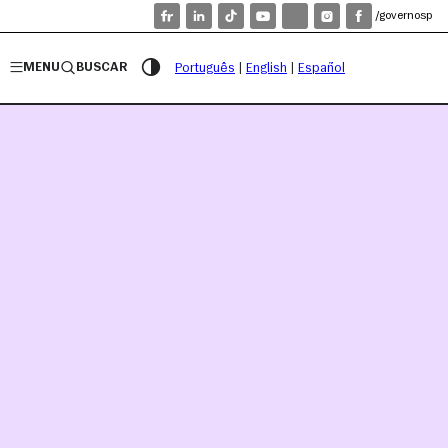
/governosp
MENU
BUSCAR
Português
|
English
|
Español