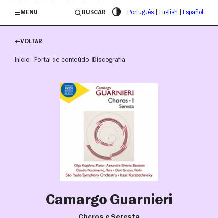
/governosp
MENU
BUSCAR
Português
|
English
|
Español
VOLTAR
Início
Portal de conteúdo
Discografia
Camargo Guarnieri
Choros e Seresta