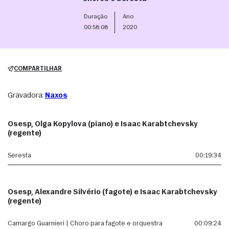
Duração
Ano
00:58:08
2020
COMPARTILHAR
Gravadora:
Naxos
Osesp, Olga Kopylova (piano) e Isaac Karabtchevsky
(regente)
Seresta
00:19:34
Osesp, Alexandre Silvério (fagote) e Isaac Karabtchevsky
(regente)
Camargo Guarnieri | Choro para fagote e orquestra
00:09:24