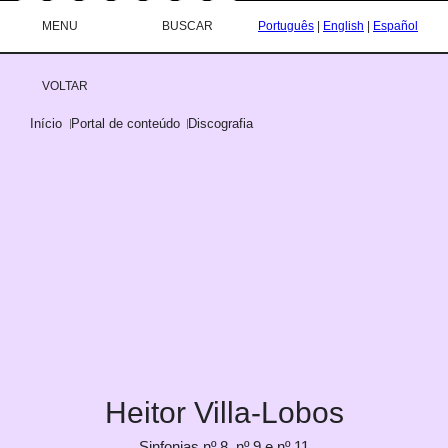
/governosp
MENU
BUSCAR
Português
|
English
|
Español
VOLTAR
Início
Portal de conteúdo
Discografia
Heitor Villa-Lobos
Sinfonias nº 8, nº 9 e nº 11