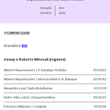
Duração
Ano
00:59:21
2011
COMPARTILHAR
Gravadora:
BIS
Osesp e Roberto Minczuk (regente)
Alberto Nepomuceno | O Garatuja: Prelúdio
00:09:02
Alberto Nepomuceno | Série brasileira: IV. Batuque
00:03:42
Alexandre Levy | Suíte Brésilienne
00:07:09
Heitor Villa-Lobos | Dança Frenética
00:05:42
Francisco Mignone | Congada
00:05:55