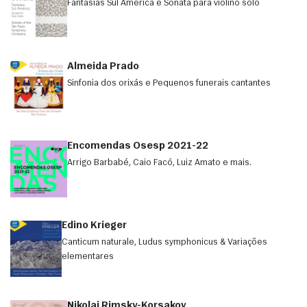
Fantasias Sul América e Sonata para violino solo
Almeida Prado
Sinfonia dos orixás e Pequenos funerais cantantes
Encomendas Osesp 2021-22
Arrigo Barbabé, Caio Facó, Luiz Amato e mais.
Edino Krieger
Canticum naturale, Ludus symphonicus & Variações
elementares
Nikolai Rimsky-Korsakov