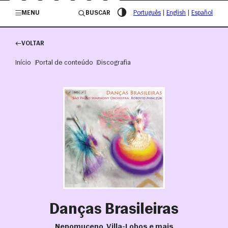
/governosp
MENU
BUSCAR
Português
|
English
|
Español
VOLTAR
Início
Portal de conteúdo
Discografia
Danças Brasileiras
Nepomuceno, Villa-Lobos e mais