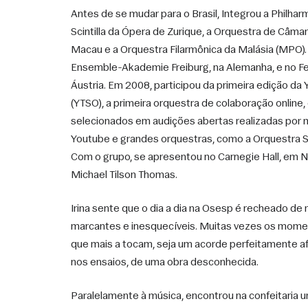
Antes de se mudar para o Brasil, Integrou a Philharm
Scintilla da Ópera de Zurique, a Orquestra de Câmara
Macau e a Orquestra Filarmônica da Malásia (MPO)
Ensemble-Akademie Freiburg, na Alemanha, e no Fest
Áustria. Em 2008, participou da primeira edição d
(YTSO), a primeira orquestra de colaboração online
selecionados em audições abertas realizadas por m
Youtube e grandes orquestras, como a Orquestra Si
Com o grupo, se apresentou no Carnegie Hall, em No
Michael Tilson Thomas. 
Irina sente que o dia a dia na Osesp é recheado d
marcantes e inesquecíveis. Muitas vezes os momen
que mais a tocam, seja um acorde perfeitamente afi
nos ensaios, de uma obra desconhecida. 
Paralelamente à música, encontrou na confeitaria um