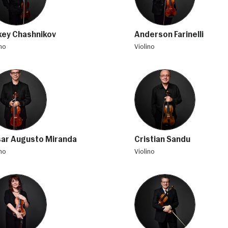
xey Chashnikov
Anderson Farinelli
ino
violino
ar Augusto Miranda
Cristian Sandu
ino
violino