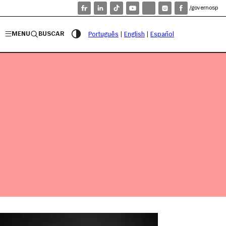
/governosp
MENU
BUSCAR
Português
|
English
|
Español