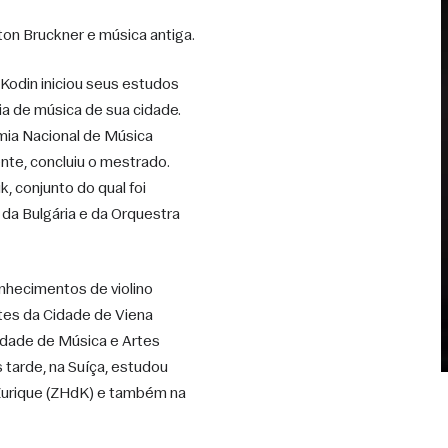
 as obras de Richard Strauss, de Anton Bruckner e música antiga. 
na Kodin iniciou seus estudos 
ia de música de sua cidade. 
mia Nacional de Música 
te, concluiu o mestrado. 
 conjunto do qual foi 
da Bulgária e da Orquestra 
hecimentos de violino 
es da Cidade de Viena 
idade de Música e Artes 
 tarde, na Suíça, estudou 
Zurique (ZHdK) e também na 