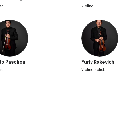
ino
violino
lo Paschoal
Yuriy Rakevich
ino
violino solista