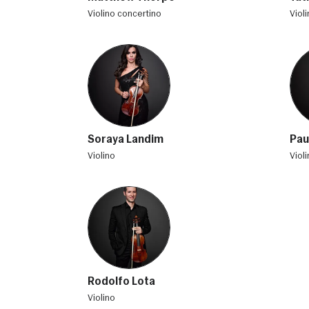
violino concertino
viol
Soraya Landim
Pau
violino
viol
Rodolfo Lota
violino