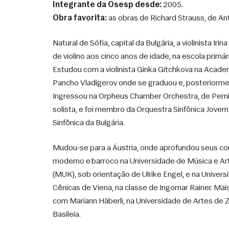
Integrante da Osesp desde:
 2005.
Obra favorita:
Natural de Sófia, capital da Bulgária, a violinista Iri
de violino aos cinco anos de idade, na escola primár
Estudou com a violinista Ginka Gitchkova na Acade
Pancho Vladigerov onde se graduou e, posteriormen
Ingressou na Orpheus Chamber Orchestra, de Pernik,
solista, e foi membro da Orquestra Sinfônica Jovem 
Sinfônica da Bulgária. 
Mudou-se para a Áustria, onde aprofundou seus con
moderno e barroco na Universidade de Música e Art
(MUK), sob orientação de Ulrike Engel, e na Univers
Cênicas de Viena, na classe de Ingomar Rainer. Mais
com Mariann Häberli, na Universidade de Artes de 
Basileia. 