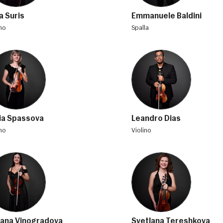
a Suris
Emmanuele Baldini
ino
spalla
ia Spassova
Leandro Dias
ino
violino
iana Vinogradova
Svetlana Tereshkova