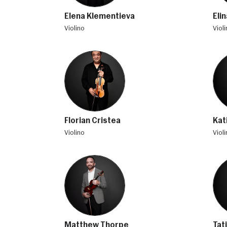
Elena Klementieva
Elin
violino
viol
Florian Cristea
Kat
violino
viol
Matthew Thorpe
Tat