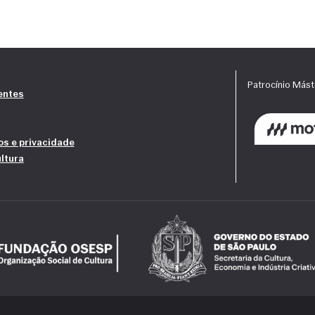
entes
tos e privacidade
ltura