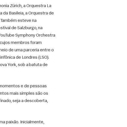
onia Zürich, a Orquestra La 
 da Basileia, a Orquestra de 
. Também esteve na 
ival de Salzburgo, na 
a YouTube Symphony Orchestra 
, cujos membros foram 
eio de uma parceria entre o 
nfônica de Londres (LSO). 
va York, sob a batuta de 
e momentos e de pessoas 
tos mais simples são os 
nado, seja a descoberta, 
a paixão. Inicialmente, 