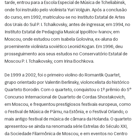
tarde, entrou para a Escola Especial de Música de Tcheliabinsk, 
onde foi instruído pelo violinista Yuri Volguin. Após a conclusão 
do curso, em 1992, matriculou-se no Instituto Estatal de Artes 
dos Urais do Sul P. I. Tchaikovsky, antes de ingressar, em 1994, no 
Instituto Estatal de Pedagogia Musical Ippolitov-lvanov, em 
Moscou, onde estudou com Isabela Golovina, ex-aluna do 
proeminente violinista soviético Leonid Kogan. Em 1996, deu 
prosseguimento aos seus estudos no Conservatório Estatal de 
Moscou P. I. Tchaikovsky, com Irina Bochkova. 
De 1999 a 2002, foi o primeiro violino do Romantik Quartet, 
grupo orientado por Valentin Berlinsky, violoncelista do histórico 
Quarteto Borodin. Com o quarteto, conquistou o 1º prêmio do 5° 
Concurso Internacional de Quarteto de Cordas Shostakovich, 
em Moscou, e frequentou prestigiosos festivais europeus, como 
o Festival de Música de Pärnu, na Estônia, e o Festival Orlando, o 
mais antigo festival de música de câmara da Holanda. O quarteto 
apresentou-se ainda na renomada série Estrelas do Século XXI, 
da Sociedade Filarmônica de Moscou, e em eventos no Centro 