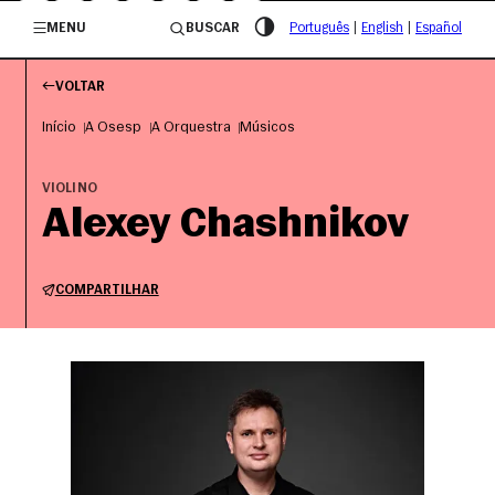
/governosp
MENU
BUSCAR
Português
|
English
|
Español
VOLTAR
Início
A Osesp
A Orquestra
Músicos
VIOLINO
Alexey Chashnikov
COMPARTILHAR