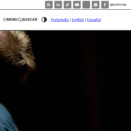
/governosp
MENU
BUSCAR
Português
|
English
|
Español