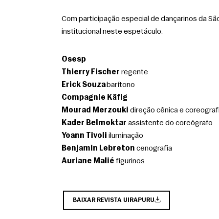
Com participação especial de dançarinos da São
institucional neste espetáculo.
Osesp
Thierry Fischer
 regente
Erick Souza
 barítono
Compagnie Käfig
Mourad Merzouki
 direção cênica e coreograf
Kader Belmoktar
 assistente do coreógrafo
Yoann Tivoli
 iluminação
Benjamin Lebreton
 cenografia
Auriane Malié
 figurinos
BAIXAR REVISTA UIRAPURU