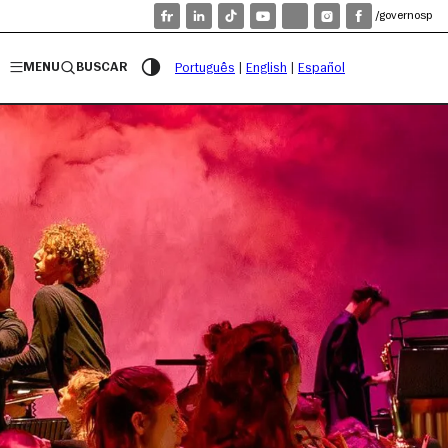
/governosp
MENU
BUSCAR
Português
|
English
|
Español