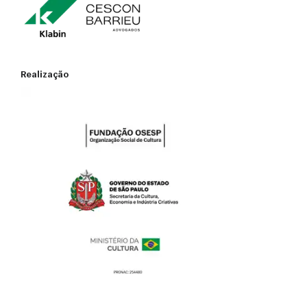
Alvará de Funcionamento do Local de Reunião (AFLR)
Auto de Vistoria do Corpo de Bombeiros (AVCB)
Realização