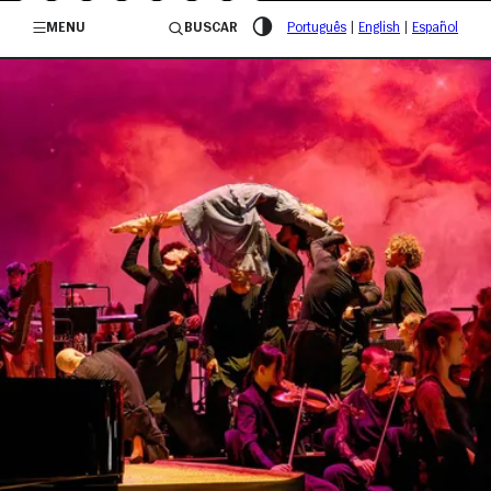
/governosp
MENU
BUSCAR
Português
|
English
|
Español