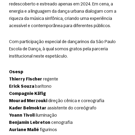
redescoberto e estreado apenas em 2024. Em cena, a 
energia e a linguagem da dança urbana dialogam com a 
riqueza da música sinfônica, criando uma experiência 
acessível e contemporânea para diferentes públicos.
Com participação especial de dançarinos da São Paulo 
Escola de Dança, à qual somos gratos pela parceria 
institucional neste espetáculo.
Osesp
Thierry Fischer
 regente
Erick Souza
 barítono
Compagnie Käfig
Mourad Merzouki
 direção cênica e coreografia
Kader Belmoktar
 assistente do coreógrafo
Yoann Tivoli
 iluminação
Benjamin Lebreton
 cenografia
Auriane Malié
 figurinos