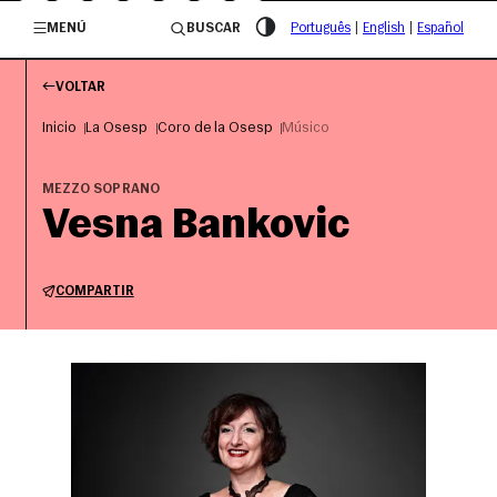
/governosp
MENÚ
BUSCAR
Português
|
English
|
Español
VOLTAR
Inicio
La Osesp
Coro de la Osesp
Músico
MEZZO SOPRANO
Vesna Bankovic
COMPARTIR