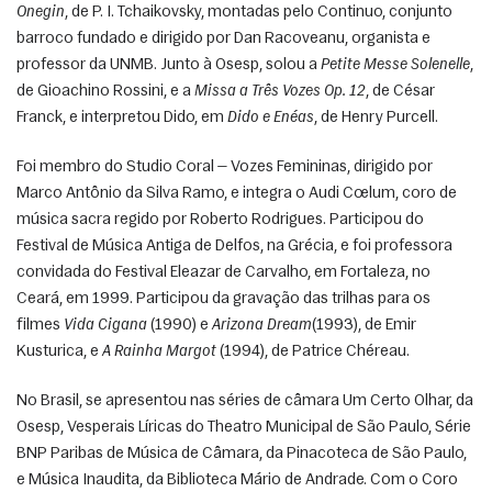
Onegin
, de P. I. Tchaikovsky, montadas pelo Continuo, conjunto 
barroco fundado e dirigido por Dan Racoveanu, organista e 
professor da UNMB. Junto à Osesp, solou a 
Petite Messe Solenelle
, 
de Gioachino Rossini, e a 
Missa a Três Vozes Op. 12
, de César 
Franck, e interpretou Dido, em 
Dido e Enéas
, de Henry Purcell. 
Foi membro do Studio Coral — Vozes Femininas, dirigido por 
Marco Antônio da Silva Ramo, e integra o Audi Cœlum, coro de 
música sacra regido por Roberto Rodrigues. Participou do 
Festival de Música Antiga de Delfos, na Grécia, e foi professora 
convidada do Festival Eleazar de Carvalho, em Fortaleza, no 
Ceará, em 1999. Participou da gravação das trilhas para os 
filmes 
Vida Cigana
 (1990) e 
Arizona Dream
(1993), de Emir 
Kusturica, e 
A Rainha Margot
 (1994), de Patrice Chéreau. 
No Brasil, se apresentou nas séries de câmara Um Certo Olhar, da 
Osesp, Vesperais Líricas do Theatro Municipal de São Paulo, Série 
BNP Paribas de Música de Câmara, da Pinacoteca de São Paulo, 
e Música Inaudita, da Biblioteca Mário de Andrade. Com o Coro 