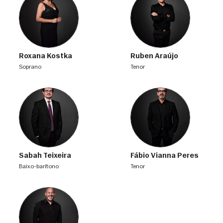
Roxana Kostka
Ruben Araújo
soprano
tenor
Sabah Teixeira
Fábio Vianna Peres
baixo-barítono
tenor