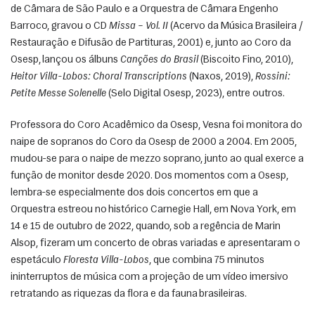
de Câmara de São Paulo e a Orquestra de Câmara Engenho 
Barroco, gravou o CD 
Missa – Vol. II
 (Acervo da Música Brasileira / 
Restauração e Difusão de Partituras, 2001) e, junto ao Coro da 
Osesp, lançou os álbuns 
Canções do Brasil
 (Biscoito Fino, 2010), 
Heitor Villa-Lobos: Choral Transcriptions
 (Naxos, 2019), 
Rossini: 
Petite Messe Solenelle
 (Selo Digital Osesp, 2023), entre outros. 
Professora do Coro Acadêmico da Osesp, Vesna foi monitora do 
naipe de sopranos do Coro da Osesp de 2000 a 2004. Em 2005, 
mudou-se para o naipe de mezzo soprano, junto ao qual exerce a 
função de monitor desde 2020. Dos momentos com a Osesp, 
lembra-se especialmente dos dois concertos em que a 
Orquestra estreou no histórico Carnegie Hall, em Nova York, em 
14 e 15 de outubro de 2022, quando, sob a regência de Marin 
Alsop, fizeram um concerto de obras variadas e apresentaram o 
espetáculo 
Floresta Villa-Lobos
, que combina 75 minutos 
ininterruptos de música com a projeção de um vídeo imersivo 
retratando as riquezas da flora e da fauna brasileiras. 