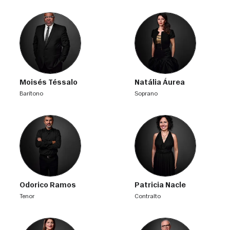
Moisés Téssalo
Natália Áurea
barítono
soprano
Odorico Ramos
Patricia Nacle
tenor
contralto