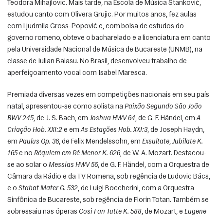
Teodora Mihajlovic. Mais tarde, na Escola de Música Stanković, 
estudou canto com Olivera Grujic. Por muitos anos, fez aulas 
com Ljudmila Gross-Popović e, com bolsa de estudos do 
governo romeno, obteve o bacharelado e a licenciatura em canto 
pela Universidade Nacional de Música de Bucareste (UNMB), na 
classe de Iulian Baiasu. No Brasil, desenvolveu trabalho de 
aperfeiçoamento vocal com Isabel Maresca. 
Premiada diversas vezes em competições nacionais em seu país 
natal, apresentou-se como solista na 
Paixão Segundo São João 
BWV 245
, de J. S. Bach, em 
Joshua HWV 64
, de G. F. Händel, em 
A 
Criação Hob. XXI:2
 e em 
As Estações Hob. XXI:3
, de Joseph Haydn, 
em 
Paulus Op. 36
, de Felix Mendelssohn, em 
Exsultate
, 
Jubilate K. 
165
 e no 
Réquiem em Ré Menor K. 626
, de W. A. Mozart. Destacou-
se ao solar o 
Messias HWV 56
, de G. F. Händel, com a Orquestra de 
Câmara da Rádio e da TV Romena, sob regência de Ludovic Bács, 
e o 
Stabat Mater G. 532
, de Luigi Boccherini, com a Orquestra 
Sinfônica de Bucareste, sob regência de Florin Totan. Também se 
sobressaiu nas óperas 
Così Fan Tutte K. 588
, de Mozart, e 
Eugene 