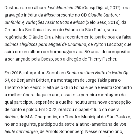
Destaca-se no álbum 
José Maurício 250
 (Osesp Digital, 2017) e na 
gravação inédita da 
Missa
 presente no CD 
Claudio Santoro: 
Sinfonia 9, Variações Assintóticas e Missa
 (Selo Sesc, 2019), da 
Orquestra Sinfônica Jovem do Estado de São Paulo, sob a 
regência de Cláudio Cruz. Mais recentemente, participou da faixa 
Salmos Elegíacos para Miguel de Unamuno
, de Aylton Escobar, que 
sairá em um álbum em homenagem aos 80 anos do compositor 
a ser lançado pela Osesp, sob a direção de Thierry Fischer. 
Em 2018, interpretou Snout em 
Sonho de Uma Noite de Verão Op. 
64
, de Benjamin Britten, na montagem de Jorge Takla para o 
Theatro São Pedro. Eleita pelo Guia Folha e pela Revista Concerto 
a melhor ópera daquele ano, essa foi a primeira montagem da 
qual participou, experiência que lhe incutiu uma nova concepção 
de canto e palco. Em 2023, realizou o papel-título da ópera 
Actéon
, de M.A. Charpentier, no Theatro Municipal de São Paulo e, 
no ano seguinte, participou da estreia latino-americana de 
Von 
heute auf morgen
, de Arnold Schoenberg. Nesse mesmo ano, 