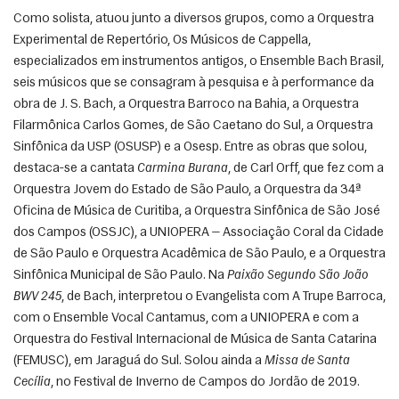
Como solista, atuou junto a diversos grupos, como a Orquestra 
Experimental de Repertório, Os Músicos de Cappella, 
especializados em instrumentos antigos, o Ensemble Bach Brasil, 
seis músicos que se consagram à pesquisa e à performance da 
obra de J. S. Bach, a Orquestra Barroco na Bahia, a Orquestra 
Filarmônica Carlos Gomes, de São Caetano do Sul, a Orquestra 
Sinfônica da USP (OSUSP) e a Osesp. Entre as obras que solou, 
destaca-se a cantata 
Carmina Burana
, de Carl Orff, que fez com a 
Orquestra Jovem do Estado de São Paulo, a Orquestra da 34ª 
Oficina de Música de Curitiba, a Orquestra Sinfônica de São José 
dos Campos (OSSJC), a UNIOPERA — Associação Coral da Cidade 
de São Paulo e Orquestra Acadêmica de São Paulo, e a Orquestra 
Sinfônica Municipal de São Paulo. Na 
Paixão Segundo São João 
BWV 245
, de Bach, interpretou o Evangelista com A Trupe Barroca, 
com o Ensemble Vocal Cantamus, com a UNIOPERA e com a 
Orquestra do Festival Internacional de Música de Santa Catarina 
(FEMUSC), em Jaraguá do Sul. Solou ainda a 
Missa de Santa 
Cecília
, no Festival de Inverno de Campos do Jordão de 2019. 