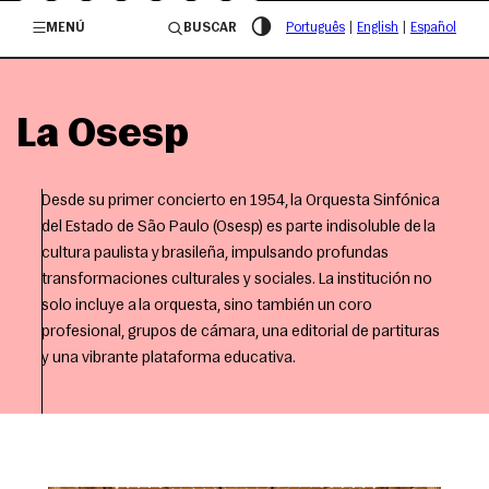
/governosp
MENÚ
BUSCAR
Português
|
English
|
Español
La Osesp
Desde su primer concierto en 1954, la Orquesta Sinfónica
del Estado de São Paulo (Osesp) es parte indisoluble de la
cultura paulista y brasileña, impulsando profundas
transformaciones culturales y sociales. La institución no
solo incluye a la orquesta, sino también un coro
profesional, grupos de cámara, una editorial de partituras
y una vibrante plataforma educativa.