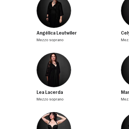
Angélica Leutwiler
Cel
mezzo soprano
me
Lea Lacerda
Mar
mezzo soprano
me