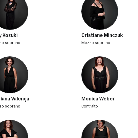
y Kozuki
Cristiane Minczuk
zzo soprano
mezzo soprano
iana Valença
Monica Weber
zzo soprano
contralto