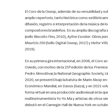
El Coro de la Osesp, además de su versatilidad y soli
amplio repertorio, tanto histórica como estilísticam
difusión, registro e interpretación de la música de lo
compositores brasileños. En su amplia discografía 
(sello Biscoito Fino, 2010), 
Aylton Escobar: Obras par
Maurício 250
 (Sello Digital Osesp, 2017) y 
Heitor Vill
2019).
En su primera gira internacional, en 2006, el Coro ac
Oviedo, con motivo de la 25ª edición de los Premios
Pedro Almodóvar, la National Geographic Society, Uni
2020, se presentó bajo la batuta de Marin Alsop en 
Económico Mundial, en Davos (Suiza), y en 2021 volvi
forma virtual en una producción audiovisual en la que
multinstrumentista Yo-Yo Ma y artistas de otros siet
debutó en el Carnegie Hall de Nueva York en octubr