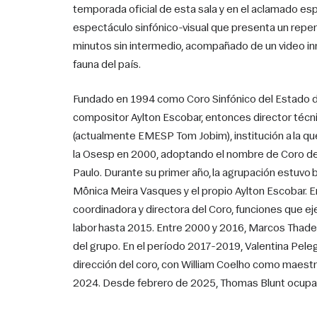
temporada oficial de esta sala y en el aclamado esp
espectáculo sinfónico-visual que presenta un repert
minutos sin intermedio, acompañado de un video inmer
fauna del país.
Fundado en 1994 como Coro Sinfónico del Estado de 
compositor Aylton Escobar, entonces director técni
(actualmente EMESP Tom Jobim), institución a la que
la Osesp en 2000, adoptando el nombre de Coro de 
Paulo. Durante su primer año, la agrupación estuvo ba
Mônica Meira Vasques y el propio Aylton Escobar.
coordinadora y directora del Coro, funciones que e
labor hasta 2015. Entre 2000 y 2016, Marcos Thad
del grupo. En el período 2017-2019, Valentina Pelegg
dirección del coro, con William Coelho como maestr
2024. Desde febrero de 2025, Thomas Blunt ocupa el