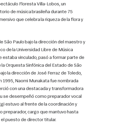
ectáculo Floresta Villa-Lobos, un 
orio de música brasileña durante 75 
sivo que celebra la riqueza de la flora y 
São Paulo bajo la dirección del maestro y 
co de la Universidad Libre de Música 
 estaba vinculado, pasó a formar parte de 
la Orquesta Sinfónica del Estado de São 
jo la dirección de José Ferraz de Toledo, 
 En 1995, Naomi Munakata fue nombrada 
jerció con una destacada y transformadora 
eu se desempeñó como preparador vocal 
i estuvo al frente de la coordinación y 
o preparador, cargo que mantuvo hasta 
 puesto de director titular.