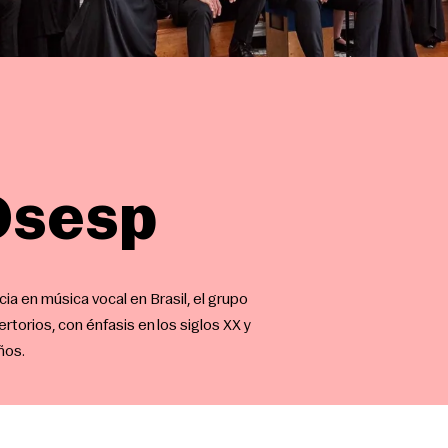
 Osesp
a en música vocal en Brasil, el grupo
rtorios, con énfasis en los siglos XX y
ños.