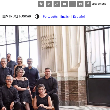
/governosp
MENÚ
BUSCAR
Português
|
English
|
Español