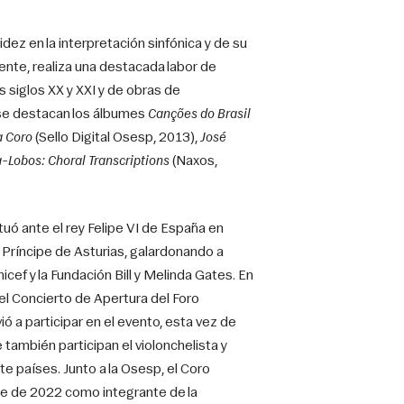
dez en la interpretación sinfónica y de su 
ente, realiza una destacada labor de 
s siglos XX y XXI y de obras de 
se destacan los álbumes 
Canções do Brasil
a Coro
 (Sello Digital Osesp, 2013), 
José 
a-Lobos: Choral Transcriptions
 (Naxos, 
tuó ante el rey Felipe VI de España en 
 Príncipe de Asturias, galardonando a 
cef y la Fundación Bill y Melinda Gates. En 
el Concierto de Apertura del Foro 
ó a participar en el evento, esta vez de 
 también participan el violonchelista y 
e países. Junto a la Osesp, el Coro 
e de 2022 como integrante de la 