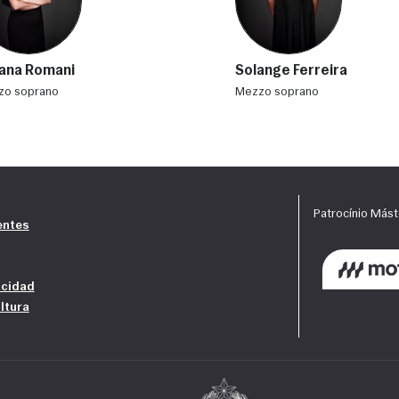
vana Romani
Solange Ferreira
zzo soprano
mezzo soprano
entes
acidad
ltura