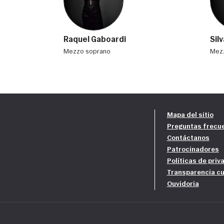
Raquel Gaboardi
Sil
mezzo soprano
me
Mapa del sitio
Preguntas frecu
Contáctanos
Patrocinadores
Políticas de priv
Transparencia cu
Ouvidoria