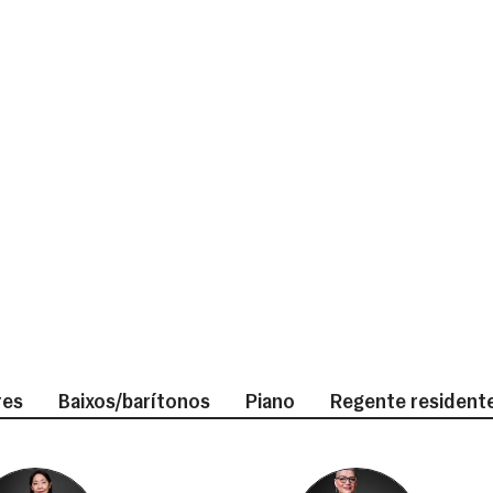
res
Baixos/barítonos
Piano
Regente resident