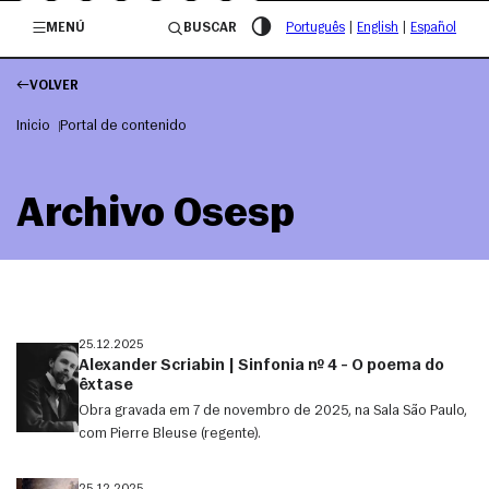
/governosp
MENÚ
BUSCAR
Português
|
English
|
Español
VOLVER
Inicio
Portal de contenido
Archivo Osesp
25.12.2025
Alexander Scriabin | Sinfonia nº 4 – O poema do
êxtase
Obra gravada em 7 de novembro de 2025, na Sala São Paulo,
com Pierre Bleuse (regente).