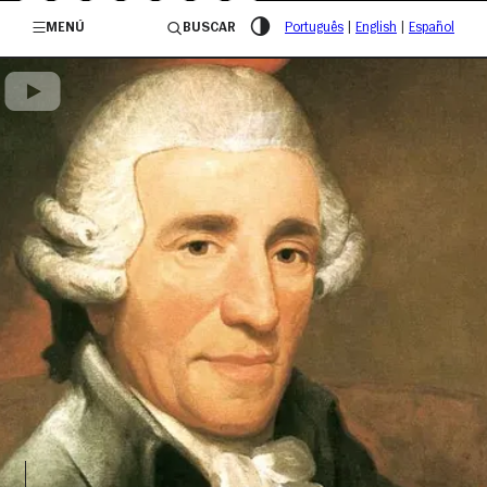
/governosp
MENÚ
BUSCAR
Português
|
English
|
Español