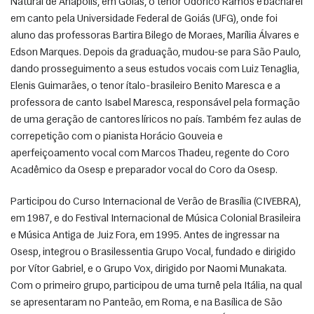
Natural de Anápolis, em Goiás, o tenor Odorico Ramos é bacharel 
em canto pela Universidade Federal de Goiás (UFG), onde foi 
aluno das professoras Bartira Bilego de Moraes, Marília Álvares e 
Edson Marques. Depois da graduação, mudou-se para São Paulo, 
dando prosseguimento a seus estudos vocais com Luiz Tenaglia, 
Elenis Guimarães, o tenor ítalo-brasileiro Benito Maresca e a 
professora de canto Isabel Maresca, responsável pela formação 
de uma geração de cantores líricos no país. Também fez aulas de 
correpetição com o pianista Horácio Gouveia e 
aperfeiçoamento vocal com Marcos Thadeu, regente do Coro 
Acadêmico da Osesp e preparador vocal do Coro da Osesp. 
Participou do Curso Internacional de Verão de Brasília (CIVEBRA), 
em 1987, e do Festival Internacional de Música Colonial Brasileira 
e Música Antiga de Juiz Fora, em 1995. Antes de ingressar na 
Osesp, integrou o Brasilessentia Grupo Vocal, fundado e dirigido 
por Vítor Gabriel, e o Grupo Vox, dirigido por Naomi Munakata. 
Com o primeiro grupo, participou de uma turnê pela Itália, na qual 
se apresentaram no Panteão, em Roma, e na Basílica de São 