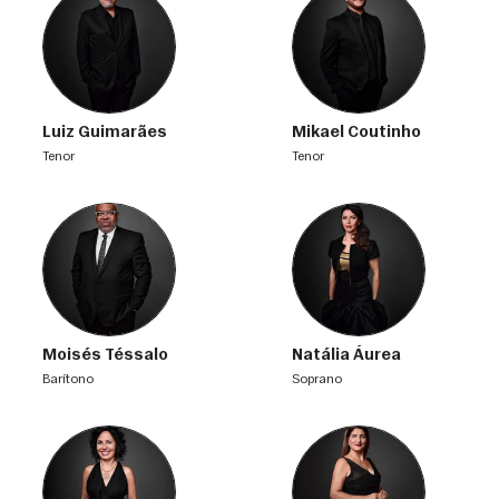
Luiz Guimarães
Mikael Coutinho
tenor
tenor
Moisés Téssalo
Natália Áurea
barítono
soprano