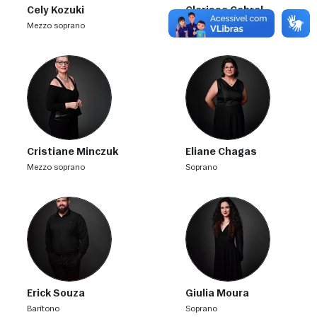
Cely Kozuki
Clarissa Cabral
mezzo soprano
mezzo soprano
Cristiane Minczuk
Eliane Chagas
mezzo soprano
soprano
Erick Souza
Giulia Moura
barítono
soprano