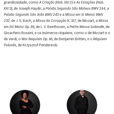
grandiosidade, como 
A Criação (Hob. XXI:2)
 e 
As Estações (Hob. 
XXI:3)
, de Joseph Haydn, a 
Paixão Segundo São Mateus BWV 244
, a 
Paixão Segundo São João BWV 245
 e a 
Missa em Si Menor BWV 
232
, de J. S. Bach, a 
Missa da Coroação K. 317
, de Mozart, a 
Missa 
em Dó Maior Op. 86
, de L. V. Beethoven, a 
Petite Messe Solenelle
, de 
Gioachino Rossini, e os inúmeros réquiens, como o de Mozart e o 
de Verdi, o 
War Requiem Op. 66
, de Benjamin Britten, e o 
Réquiem 
Polonês
, de Krzysztof Penderecki. 