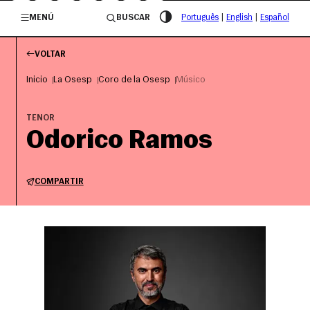
/governosp
MENÚ
BUSCAR
Português
|
English
|
Español
VOLTAR
Inicio
La Osesp
Coro de la Osesp
Músico
TENOR
Odorico Ramos
COMPARTIR