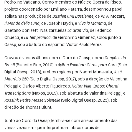
Pedro, no Vaticano. Como membro do Núcleo Ópera de Risco, 
projeto coordenado por Emiliano Patarra, desempenhou papel 
solista nas produções de 
Bastien und Bastienne
, de W. A. Mozart, 
Il Mondo della Luna
, de Joseph Haydn, e 
Viva la Mamma
, de 
Gaetano Donizetti. Nas zarzuelas 
La Gran Vía
, de Federico 
Chueca, e 
La Tempranica
, de Gerónimo Giménez, solou junto à 
Osesp, sob a batuta do espanhol Víctor Pablo Pérez. 
Gravou diversos álbuns com o Coro da Osesp, como 
Canções do 
Brasil
 (Biscoito Fino, 2010) e 
Aylton Escobar: Obras para Coro
 (Selo 
Digital Osesp, 2013), ambos regidos por Naomi Munakata, 
José 
Maurício 250
 (Selo Digital Osesp, 2017), sob a direção de Valentina 
Peleggi e Carlos Alberto Figueiredo, 
Heitor Villa-Lobos: Choral 
Transcriptions
 (Naxos, 2019), sob a batuta de Valentina Peleggi, e 
Rossini: Petite Messe Solenelle
 (Selo Digital Osesp, 2023), sob 
direção de Thomas Blunt. 
Junto ao Coro da Osesp, lembra-se com arrebatamento das 
várias vezes em que interpretaram obras corais de 