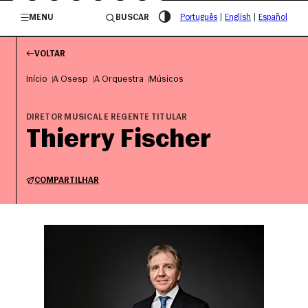
/governosp
MENU
BUSCAR
Português
|
English
|
Español
VOLTAR
Início
A Osesp
A Orquestra
Músicos
DIRETOR MUSICAL E REGENTE TITULAR
Thierry Fischer
COMPARTILHAR