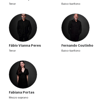
tenor
baixo-barítono
Fábio Vianna Peres
Fernando Coutinho
tenor
baixo-barítono
Fabiana Portas
mezzo soprano