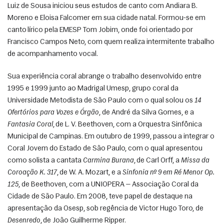
Luiz de Sousa iniciou seus estudos de canto com Andiara B. 
Moreno e Eloisa Falcomer em sua cidade natal. Formou-se em 
canto lírico pela EMESP Tom Jobim, onde foi orientado por 
Francisco Campos Neto, com quem realiza intermitente trabalho 
de acompanhamento vocal. 
Sua experiência coral abrange o trabalho desenvolvido entre 
1995 e 1999 junto ao Madrigal Umesp, grupo coral da 
Universidade Metodista de São Paulo com o qual solou os 
14 
Ofertórios para Vozes e Órgão
, de André da Silva Gomes, e a 
Fantasia Coral
, de L. V. Beethoven, com a Orquestra Sinfônica 
Municipal de Campinas. Em outubro de 1999, passou a integrar o 
Coral Jovem do Estado de São Paulo, com o qual apresentou 
como solista a cantata 
Carmina Burana
, de Carl Orff, a 
Missa da 
Coroação K. 317
, de W. A. Mozart, e a 
Sinfonia nº 9 em Ré Menor Op. 
125
, de Beethoven, com a UNIOPERA — Associação Coral da 
Cidade de São Paulo. Em 2008, teve papel de destaque na 
apresentação da Osesp, sob regência de Victor Hugo Toro, de 
Desenredo
, de João Guilherme Ripper.  