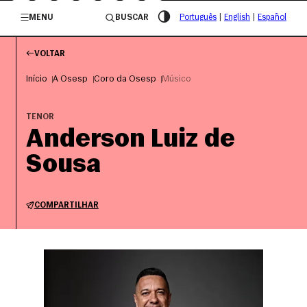
/governosp
MENU
BUSCAR
Português
|
English
|
Español
VOLTAR
Início
A Osesp
Coro da Osesp
Músico
TENOR
Anderson Luiz de
Sousa
COMPARTILHAR