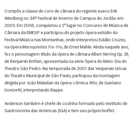
Compôs a classe de coro de câmara do regente sueco Erik 
Westberg no 34º Festival de Inverno de Campos do Jordão em 
2003. Em 2006, conquistou o 1° lugar no Concurso de Música de 
Câmara da EMESP e participou do projeto ópera estúdio do 
Festival Música nas Montanhas, onde interpretou Eulálio Cruzes, 
na ópera 
Maroquinhas Fru-Fru
, de Ernst Mahle. Ainda naquele ano, 
fez o personagem-título da ópera de câmara 
Albert Herring Op. 39
, 
de Benjamin Britten, apresentada na série Ópera do Meio-Dia do 
Theatro São Pedro. Na temporada de 2007 das Vesperais Líricas 
do Theatro Municipal de São Paulo, participou da montagem 
dirigida por João Malatian da ópera-cômica  
Rita
, de Gaetano 
Donizetti, interpretando Beppe. 
Anderson também é chefe de cozinha formado pelo Instituto de 
Gastronomia das Américas (IGA) e tem seu próprio buffet. 