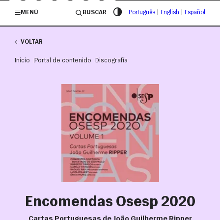
/governosp
MENÚ
BUSCAR
Português
|
English
|
Español
VOLTAR
Inicio
Portal de contenido
Discografía
Encomendas Osesp 2020
Cartas Portuguesas de João Guilherme Ripper