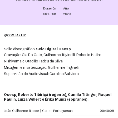
Duración
Año
00:40:08
2020
COMPARTIR
Sello discográfico:
Selo Digital Osesp
Gravação: Cia Do Gato, Guilherme Triginelli, Roberto Hatiro 
Nishiyama e Otacilio Tadeu da Silva
Mixagem e masterização: Guilherme Triginelli
Supervisão de Audiovisual: Carolina Baliviera
Osesp, Roberto Tibiriçá (regente), Camila Titinger, Raquel
Paulin, Luiza Willert e Érika Muniz (sopranos).
João Guilherme Ripper | Cartas Portuguesas
00:40:08