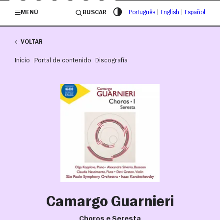
/governosp
MENÚ
BUSCAR
Português
|
English
|
Español
VOLTAR
Inicio
Portal de contenido
Discografía
Camargo Guarnieri
Choros e Seresta