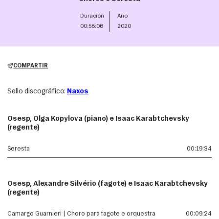
Duración
Año
00:58:08
2020
COMPARTIR
Sello discográfico:
Naxos
Osesp, Olga Kopylova (piano) e Isaac Karabtchevsky
(regente)
Seresta
00:19:34
Osesp, Alexandre Silvério (fagote) e Isaac Karabtchevsky
(regente)
Camargo Guarnieri | Choro para fagote e orquestra
00:09:24