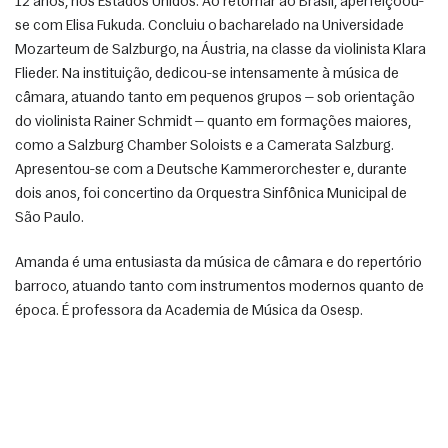
12 anos, nos Estados Unidos. Ao retornar ao Brasil, aperfeiçoou-
se com Elisa Fukuda. Concluiu o bacharelado na Universidade 
Mozarteum de Salzburgo, na Áustria, na classe da violinista Klara 
Flieder. Na instituição, dedicou-se intensamente à música de 
câmara, atuando tanto em pequenos grupos — sob orientação 
do violinista Rainer Schmidt — quanto em formações maiores, 
como a Salzburg Chamber Soloists e a Camerata Salzburg. 
Apresentou-se com a Deutsche Kammerorchester e, durante 
dois anos, foi concertino da Orquestra Sinfônica Municipal de 
São Paulo. 
Amanda é uma entusiasta da música de câmara e do repertório 
barroco, atuando tanto com instrumentos modernos quanto de 
época. É professora da Academia de Música da Osesp.