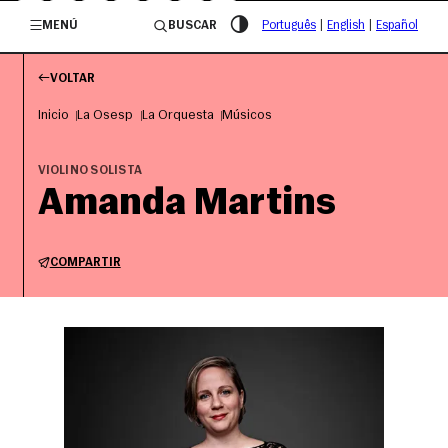
/governosp
MENÚ
BUSCAR
Português
|
English
|
Español
VOLTAR
Inicio
La Osesp
La Orquesta
Músicos
VIOLINO SOLISTA
Amanda Martins
COMPARTIR