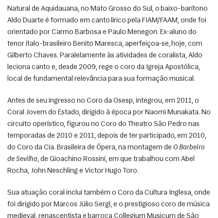
Natural de Aquidauana, no Mato Grosso do Sul, o baixo-barítono 
Aldo Duarte é formado em canto lírico pela FIAM/FAAM, onde foi 
orientado por Carmo Barbosa e Paulo Menegon. Ex-aluno do 
tenor ítalo-brasileiro Benito Maresca, aperfeiçoa-se, hoje, com 
Gilberto Chaves. Paralelamente às atividades de coralista, Aldo 
leciona canto e, desde 2009, rege o coro da Igreja Apostólica, 
local de fundamental relevância para sua formação musical. 
Antes de seu ingresso no Coro da Osesp, integrou, em 2011, o 
Coral Jovem do Estado, dirigido à época por Naomi Munakata. No 
circuito operístico, figurou no Coro do Theatro São Pedro nas 
temporadas de 2010 e 2011, depois de ter participado, em 2010, 
do Coro da Cia. Brasileira de Ópera, na montagem de 
O Barbeiro 
de Sevilha
, de Gioachino Rossini, em que trabalhou com Abel 
Rocha, John Neschling e Victor Hugo Toro. 
Sua atuação coral inclui também o Coro da Cultura Inglesa, onde 
foi dirigido por Marcos Júlio Sergl, e o prestigioso coro de música 
medieval, renascentista e barroca Collegium Musicum de São 