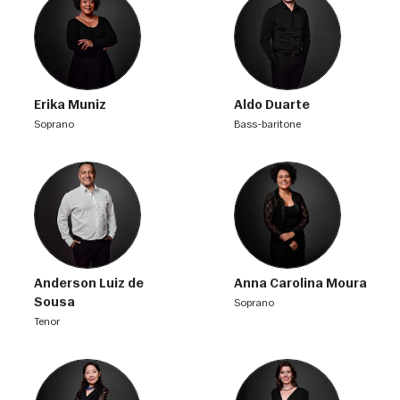
Erika Muniz
Aldo Duarte
soprano
bass-baritone
Anderson Luiz de
Anna Carolina Moura
Sousa
soprano
tenor