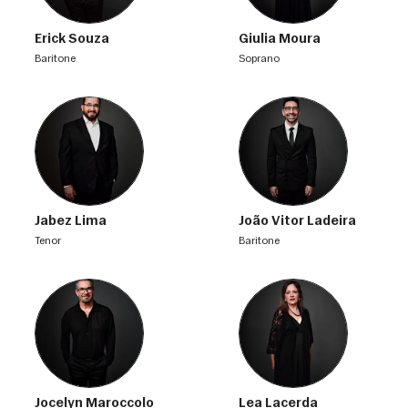
Erick Souza
Giulia Moura
baritone
soprano
Jabez Lima
João Vitor Ladeira
tenor
baritone
Jocelyn Maroccolo
Lea Lacerda