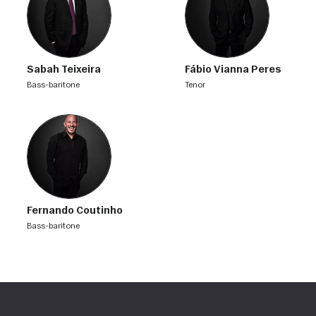
Sabah Teixeira
Fábio Vianna Peres
bass-baritone
tenor
Fernando Coutinho
bass-baritone