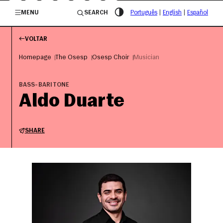
/governosp
MENU
SEARCH
Português
|
English
|
Español
VOLTAR
Homepage
The Osesp
Osesp Choir
Musician
BASS-BARITONE
Aldo Duarte
SHARE