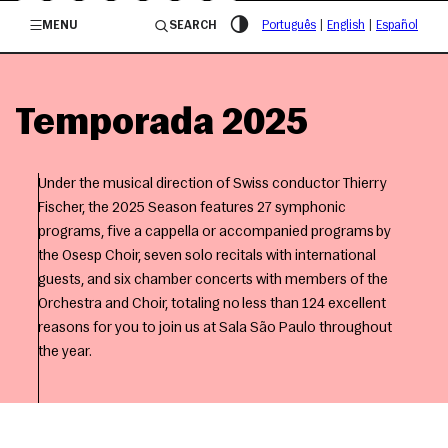
/governosp
MENU
SEARCH
Português
|
English
|
Español
Temporada 2025
Under the musical direction of Swiss conductor Thierry
Fischer, the 2025 Season features 27 symphonic
programs, five a cappella or accompanied programs by
the Osesp Choir, seven solo recitals with international
guests, and six chamber concerts with members of the
Orchestra and Choir, totaling no less than 124 excellent
reasons for you to join us at Sala São Paulo throughout
the year.