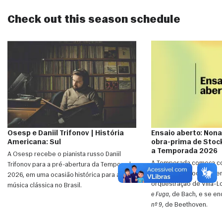
Check out this season schedule
Osesp e Daniil Trifonov | História
Ensaio aberto: Non
Americana: Sul
obra-prima de Sto
a Temporada 2026
A Osesp recebe o pianista russo Daniil
A Temporada começa co
Trifonov para a pré-abertura da Temporada
Gruppen
, de Stockhause
2026, em uma ocasião histórica para a
orquestração de Villa-
música clássica no Brasil.
e Fuga
, de Bach, e se e
nº 9
, de Beethoven.