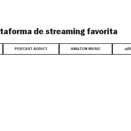
lataforma de streaming favorita
PODCAST ADDICT
AMAZON MUSIC
D