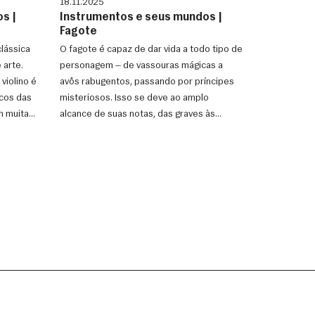
18.11.2025
s |
Instrumentos e seus mundos |
Fagote
lássica
O fagote é capaz de dar vida a todo tipo de
 arte.
personagem — de vassouras mágicas a
violino é
avôs rabugentos, passando por príncipes
lcos das
misteriosos. Isso se deve ao amplo
m muitas
alcance de suas notas, das graves às
agudas, e às múltiplas possi