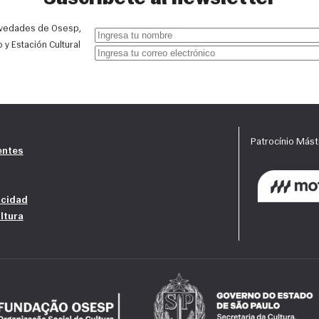
ovedades de Osesp, 
 y Estación Cultural 
Patrocínio Mást
entes
acidad
ltura