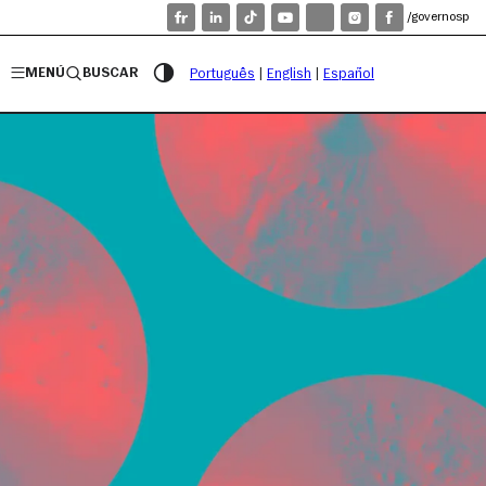
/governosp
MENÚ
BUSCAR
Português
|
English
|
Español