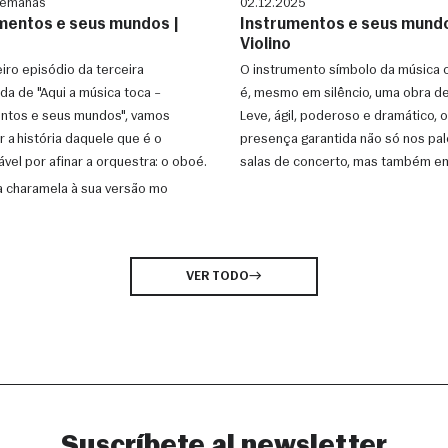
semanas
02.12.2025
mentos e seus mundos |
Instrumentos e seus mundo
Violino
iro episódio da terceira
O instrumento símbolo da música c
a de "Aqui a música toca –
é, mesmo em silêncio, uma obra de
ntos e seus mundos", vamos
Leve, ágil, poderoso e dramático, o 
 a história daquele que é o
presença garantida não só nos pa
vel por afinar a orquestra: o oboé.
salas de concerto, mas também e
outras tradi
a charamela à sua versão mo
VER TODO
Suscríbete al newsletter