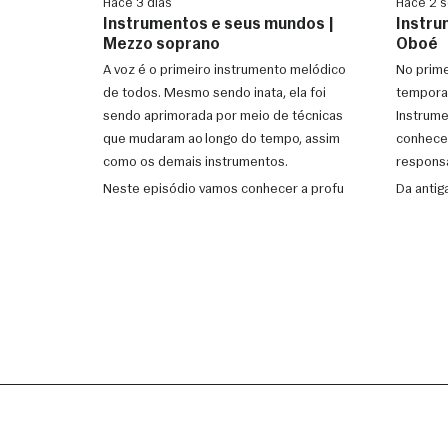
Hace 3 días
Hace 2 
Instrumentos e seus mundos |
Instru
Mezzo soprano
Oboé
A voz é o primeiro instrumento melódico
No prime
de todos. Mesmo sendo inata, ela foi
temporad
sendo aprimorada por meio de técnicas
Instrume
que mudaram ao longo do tempo, assim
conhecer
como os demais instrumentos.
responsá
Neste episódio vamos conhecer a profu
Da antig