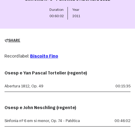
Duration
Year
00:60:02
2011
SHARE
Record label:
Biscoito Fino
Osesp e Yan Pascal Tortelier (regente)
Abertura 1812, Op. 49
00:15:35
Osesp e John Neschling (regente)
Sinfonia nº 6 em si menor, Op. 74 - Patética
00:46:02