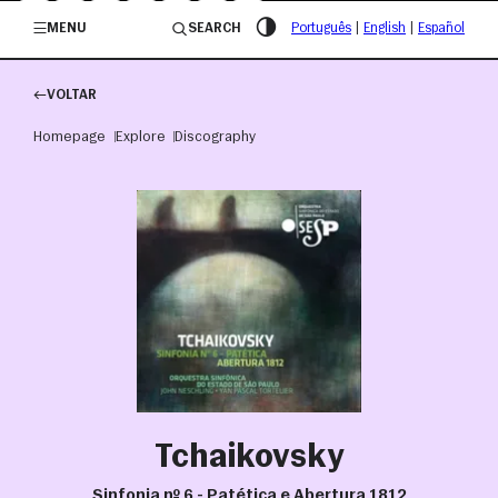
/governosp
MENU
SEARCH
Português
|
English
|
Español
VOLTAR
Homepage
Explore
Discography
Tchaikovsky
Sinfonia nº 6 - Patética e Abertura 1812