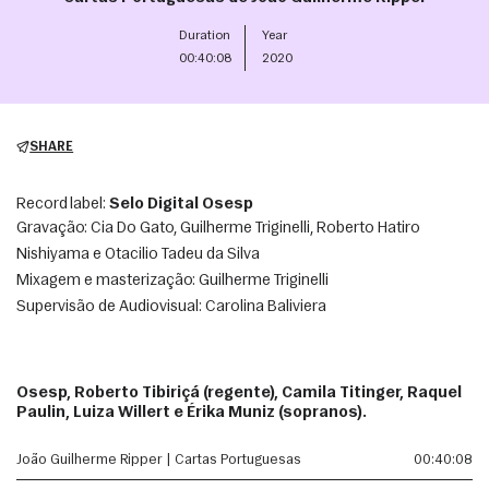
Duration
Year
00:40:08
2020
SHARE
Record label:
Selo Digital Osesp
Gravação: Cia Do Gato, Guilherme Triginelli, Roberto Hatiro 
Nishiyama e Otacilio Tadeu da Silva
Mixagem e masterização: Guilherme Triginelli
Supervisão de Audiovisual: Carolina Baliviera
Osesp, Roberto Tibiriçá (regente), Camila Titinger, Raquel
Paulin, Luiza Willert e Érika Muniz (sopranos).
João Guilherme Ripper | Cartas Portuguesas
00:40:08