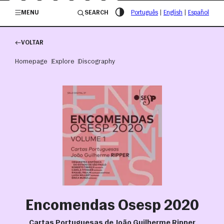
/governosp
MENU
SEARCH
Português
|
English
|
Español
VOLTAR
Homepage
Explore
Discography
Encomendas Osesp 2020
Cartas Portuguesas de João Guilherme Ripper