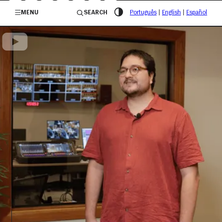
/governosp
MENU
SEARCH
Português
|
English
|
Español