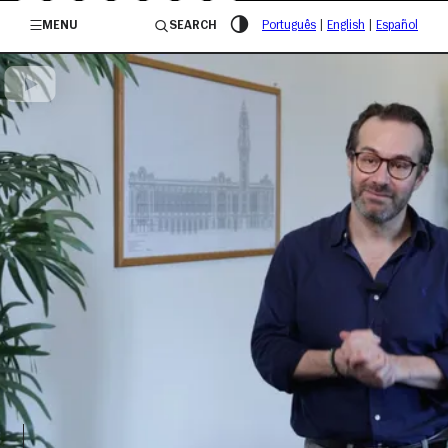
/governosp
MENU
SEARCH
Português
|
English
|
Español