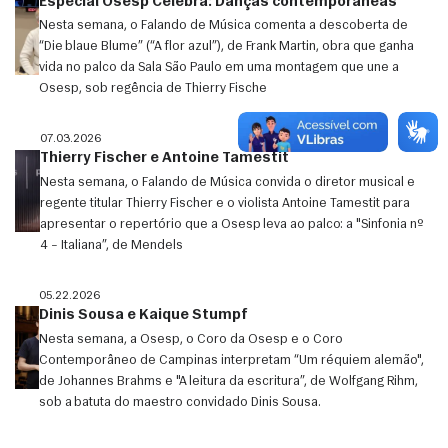
Especial Osesp Celebra: Danças contemporâneas
Nesta semana, o Falando de Música comenta a descoberta de
“Die blaue Blume” (“A flor azul”), de Frank Martin, obra que ganha
vida no palco da Sala São Paulo em uma montagem que une a
Osesp, sob regência de Thierry Fische
07.03.2026
Thierry Fischer e Antoine Tamestit
Nesta semana, o Falando de Música convida o diretor musical e
regente titular Thierry Fischer e o violista Antoine Tamestit para
apresentar o repertório que a Osesp leva ao palco: a "Sinfonia nº
4 – Italiana”, de Mendels
05.22.2026
Dinis Sousa e Kaique Stumpf
Nesta semana, a Osesp, o Coro da Osesp e o Coro
Contemporâneo de Campinas interpretam “Um réquiem alemão",
de Johannes Brahms e "A leitura da escritura”, de Wolfgang Rihm,
sob a batuta do maestro convidado Dinis Sousa.