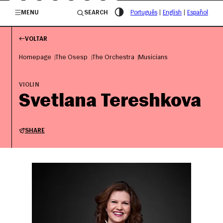
/governosp
MENU
SEARCH
Português
|
English
|
Español
VOLTAR
Homepage
The Osesp
The Orchestra
Musicians
VIOLIN
Svetlana Tereshkova
SHARE