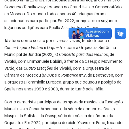
Quando tinha 15 anos, foi escolhida para participar do Primeiro 
Concurso Tchaikovsky, tocando no Grand Hall do Conservatório 
de Moscou. Do mundo todo, apenas 40 crianças foram 
selecionadas para participar. Em 2022, conquistou o segundo 
lugar nas audições para Spalla Assistente da Osesp. 
Já atuou como solista por diversas vezes, tendo tocado o 
Concerto para Violino e Orquestra
, com a Orquestra Sinfônica 
Municipal de Jundiaí (2022); O 
Concerto para dois violinos
, de 
Vivaldi, com Emmanuele Baldini, à frente da Osesp; o Movimento 
Verão
, das 
Quatro Estações
 de Vivaldi, com a Orquestra de 
Câmara de Moscou (MCO); e o 
Romance nº 2
, de Beethoven, com 
a orquestra Femminile Europea, grupo que ocupou a posição de 
Spalla nos anos 1999 e 2000, durante turnê pela Itália.  
Como camerista, participou da temporada musical da Fundação 
Maria Luisa e Oscar Americano, da série de concertos Osesp 
Masp e da Solistas da Osesp, série de música de câmara da 
Orquestra. Em 2022, participou do ciclo Ysaye em Foco, tocando 