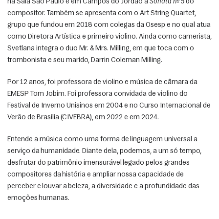
na Sala São Paulo e em Campos do Jordão a 
Sonata nº 5
 do 
compositor. Também se apresenta com o Art String Quartet, 
grupo que fundou em 2018 com colegas da Osesp e no qual atua 
como Diretora Artística e primeiro violino. Ainda como camerista, 
Svetlana integra o duo Mr. & Mrs. Milling, em que toca com o 
trombonista e seu marido, Darrin Coleman Milling.  
Por 12 anos, foi professora de violino e música de câmara da 
EMESP Tom Jobim. Foi professora convidada de violino do 
Festival de Inverno Unisinos em 2004 e no Curso Internacional de 
Verão de Brasília (CIVEBRA), em 2022 e em 2024. 
Entende a música como uma forma de linguagem universal a 
serviço da humanidade. Diante dela, podemos, a um só tempo, 
desfrutar do patrimônio imensurável legado pelos grandes 
compositores da história e ampliar nossa capacidade de 
perceber e louvar a beleza, a diversidade e a profundidade das 
emoções humanas. 