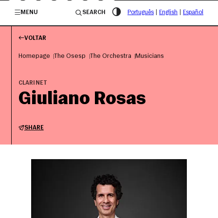
/governosp
MENU
SEARCH
Português
|
English
|
Español
VOLTAR
Homepage
The Osesp
The Orchestra
Musicians
CLARINET
Giuliano Rosas
SHARE