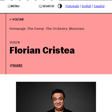
/governosp
MENU
SEARCH
Português
|
English
|
Español
VOLTAR
Homepage
The Osesp
The Orchestra
Musicians
VIOLIN
Florian Cristea
SHARE