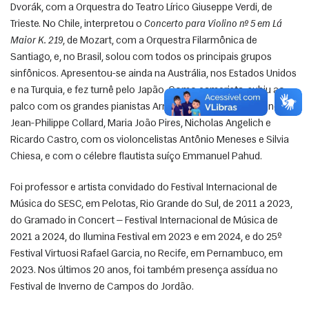
Dvorák, com a Orquestra do Teatro Lírico Giuseppe Verdi, de 
Trieste. No Chile, interpretou o 
Concerto para Violino nº 5 em Lá 
Maior K. 219
, de Mozart, com a Orquestra Filarmônica de 
Santiago, e, no Brasil, solou com todos os principais grupos 
sinfônicos. Apresentou-se ainda na Austrália, nos Estados Unidos 
e na Turquia, e fez turnê pelo Japão. Como camerista, subiu ao 
palco com os grandes pianistas Arnaldo Cohen, Caio Pagano, 
Jean-Philippe Collard, Maria João Pires, Nicholas Angelich e 
Ricardo Castro, com os violoncelistas Antônio Meneses e Silvia 
Chiesa, e com o célebre flautista suíço Emmanuel Pahud. 
Foi professor e artista convidado do Festival Internacional de 
Música do SESC, em Pelotas, Rio Grande do Sul, de 2011 a 2023, 
do Gramado in Concert — Festival Internacional de Música de 
2021 a 2024, do Ilumina Festival em 2023 e em 2024, e do 25º 
Festival Virtuosi Rafael Garcia, no Recife, em Pernambuco, em 
2023. Nos últimos 20 anos, foi também presença assídua no 
Festival de Inverno de Campos do Jordão. 