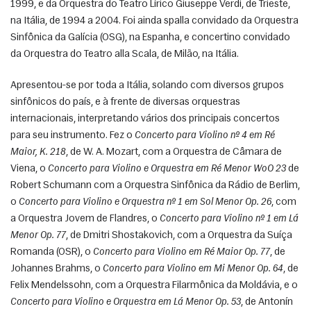
1999, e da Orquestra do Teatro Lírico Giuseppe Verdi, de Trieste, 
na Itália, de 1994 a 2004. Foi ainda spalla convidado da Orquestra 
Sinfônica da Galícia (OSG), na Espanha, e concertino convidado 
da Orquestra do Teatro alla Scala, de Milão, na Itália. 
Apresentou-se por toda a Itália, solando com diversos grupos 
sinfônicos do país, e à frente de diversas orquestras 
internacionais, interpretando vários dos principais concertos 
para seu instrumento. Fez o 
Concerto para Violino nº 4 em Ré 
Maior, K. 218
, de W. A. Mozart, com a Orquestra de Câmara de 
Viena, o 
Concerto para Violino e Orquestra em Ré Menor WoO 23
 de 
Robert Schumann com a Orquestra Sinfônica da Rádio de Berlim, 
o 
Concerto para Violino e Orquestra nº 1 em Sol Menor Op. 26
, com 
a Orquestra Jovem de Flandres, o 
Concerto para Violino nº 1 em Lá 
Menor Op. 77
, de Dmitri Shostakovich, com a Orquestra da Suíça 
Romanda (OSR), o 
Concerto para Violino em Ré Maior Op. 77
, de 
Johannes Brahms, o 
Concerto para Violino em Mi Menor Op. 64
, de 
Felix Mendelssohn, com a Orquestra Filarmônica da Moldávia, e o 
Concerto para Violino e Orquestra em Lá Menor Op. 53
, de Antonín 