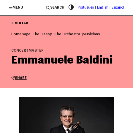
/governosp
MENU
SEARCH
Português
|
English
|
Español
VOLTAR
Homepage
The Osesp
The Orchestra
Musicians
CONCERTMASTER
Emmanuele Baldini
SHARE