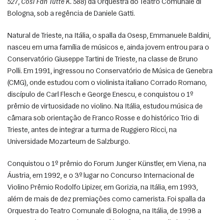
527
, 
Così Fan Tutte K. 588
) da Orquestra do Teatro Comunale di 
Bologna, sob a regência de Daniele Gatti.
Natural de Trieste, na Itália, o spalla da Osesp, Emmanuele Baldini, 
nasceu em uma família de músicos e, ainda jovem entrou para o 
Conservatório Giuseppe Tartini de Trieste, na classe de Bruno 
Polli. Em 1991, ingressou no Conservatório de Música de Genebra 
(CMG), onde estudou com o violinista italiano Corrado Romano, 
discípulo de Carl Flesch e George Enescu, e conquistou o 1º 
prêmio de virtuosidade no violino. Na Itália, estudou música de 
câmara sob orientação de Franco Rosse e do histórico Trio di 
Trieste, antes de integrar a turma de Ruggiero Ricci, na 
Universidade Mozarteum de Salzburgo. 
Conquistou o 1º prêmio do Forum Junger Künstler, em Viena, na 
Áustria, em 1992, e o 3º lugar no Concurso Internacional de 
Violino Prêmio Rodolfo Lipizer, em Gorizia, na Itália, em 1993, 
além de mais de dez premiações como camerista. Foi spalla da 
Orquestra do Teatro Comunale di Bologna, na Itália, de 1998 a 