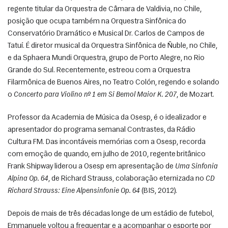
regente titular da Orquestra de Câmara de Valdivia, no Chile, 
posição que ocupa também na Orquestra Sinfônica do 
Conservatório Dramático e Musical Dr. Carlos de Campos de 
Tatuí. É diretor musical da Orquestra Sinfônica de Ñuble, no Chile, 
e da Sphaera Mundi Orquestra, grupo de Porto Alegre, no Rio 
Grande do Sul. Recentemente, estreou com a Orquestra 
Filarmônica de Buenos Aires, no Teatro Colón, regendo e solando 
o 
Concerto para Violino nº 1 em Si Bemol Maior K. 207
, de Mozart.
Professor da Academia de Música da Osesp, é o idealizador e 
apresentador do programa semanal Contrastes, da Rádio 
Cultura FM. Das incontáveis memórias com a Osesp, recorda 
com emoção de quando, em julho de 2010, regente britânico 
Frank Shipway liderou a Osesp em apresentação de 
Uma Sinfonia 
Alpina Op. 64
, de Richard Strauss, colaboração eternizada no 
CD 
Richard Strauss: Eine Alpensinfonie Op. 64
 (BIS, 2012).
Depois de mais de três décadas longe de um estádio de futebol, 
Emmanuele voltou a frequentar e a acompanhar o esporte por 