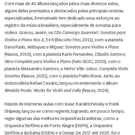
Com mais de 40 álbuns lançados pelos mais diversos selos, 
alguns deles premiados e destacados pelas principais revistas 
especializadas, Emmanuele tem dedicado seus esforços ao 
registro da música brasileira, especialmente de sonatas para 
violino. Gravou, assim, os 
CDs Camargo Guarnieri: Sonatas para 
Violino e Piano Nos 4, 5 e 6
 (Biscoito Fino, 2011), com a pianista 
Dana Radu, 
Velásquez e Miguez: Sonatas para Violino e Piano
(Naxos, 2019), com a pianista Karin Fernandes, 
Cláudio Santoro: 
Obra Completa para Violino e Piano
 (Selo SESC, 2020), com o 
pianista Alessandro Santoro, e 
Heitor Villa-Lobos: Complete Violin 
Sonatas
 (Naxos, 2021), com o pianista Pablo Rossi. Junto ao 
violoncelista Rafael Cesário, lançou recentemente o álbum 
Almeida Prado: Works for Violin and Cello
 (Naxos, 2024).
Depois de inúmeras aulas com Isaac Karabtchevsky e Frank 
Shipway, lançou-se como regente, logrando, em pouco tempo, 
reger algumas das melhores orquestras brasileiras, como a 
Orquestra Sinfônica de Porto Alegre (OSPA), a Orquestra 
Sinfônica da Bahia (OSBA) e a Osesp. De 2017 até 2020, foi o 