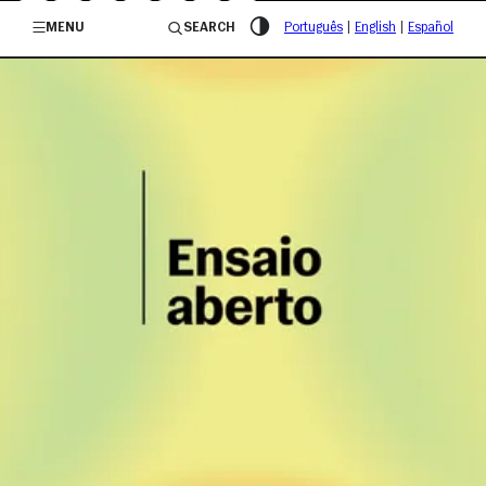
/governosp
MENU
SEARCH
Português
|
English
|
Español