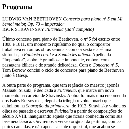
Programa
LUDWIG VAN BEETHOVEN
Concerto para piano nº 5 em Mi
bemol maior, Op. 73 – Imperador
IGOR STRAVINSKY
Pulcinella (Balé completo)
Último concerto para piano de Beethoven, o
nº 5
foi escrito entre
1808 e 1811, um momento riquíssimo no qual o compositor
trabalhava em outras obras seminais como a sexta e a sétima
sinfonias, a
Fantasia coral
e a
Sonata les adieux
. Apelidada
“Imperador”, a obra é grandiosa e imponente, embora com
passagens idílicas e de grande delicadeza. Com o
Concerto nº 5
,
Tom Borrow conclui o ciclo de concertos para piano de Beethoven
junto à Osesp.
A outra parte do programa, que tem regência do maestro japonês
Masaaki Suzuki, é dedicada a
Pulcinella
, que marca um novo
momento na carreira de Stravinsky. A obra foi mais uma encomenda
dos Balés Russos mas, depois da trilogia revolucionária que
culminou na
Sagração da primavera
, de 1913, Stravinsky voltou os
olhos ao passado e escreveu
Pulcinella
a partir de composições do
século XVIII, inaugurando aquela que ficaria conhecida como sua
fase neoclássica. Ouviremos a versão original da partitura, com as
partes cantadas, e não apenas a suíte orquestral, que acabou se