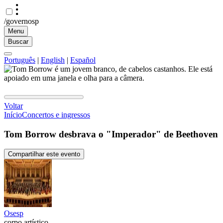
/governosp
Menu
Buscar
Português
|
English
|
Español
Voltar
Início
Concertos e ingressos
Tom Borrow desbrava o "Imperador" de Beethoven
Compartilhar este evento
Osesp
corpo artístico