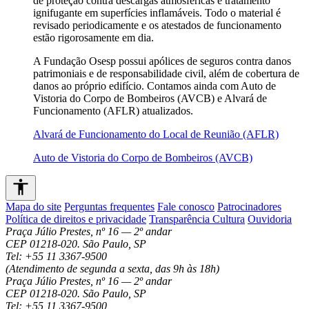
de proteção contra descargas atmosféricas e tratamento
ignifugante em superfícies inflamáveis. Todo o material é
revisado periodicamente e os atestados de funcionamento
estão rigorosamente em dia.
A Fundação Osesp possui apólices de seguros contra danos
patrimoniais e de responsabilidade civil, além de cobertura de
danos ao próprio edifício. Contamos ainda com Auto de
Vistoria do Corpo de Bombeiros (AVCB) e Alvará de
Funcionamento (AFLR) atualizados.
Alvará de Funcionamento do Local de Reunião (AFLR)
Auto de Vistoria do Corpo de Bombeiros (AVCB)
Mapa do site
Perguntas frequentes
Fale conosco
Patrocinadores
Política de direitos e privacidade
Transparência Cultura
Ouvidoria
Praça Júlio Prestes, nº 16 — 2º andar
CEP 01218-020. São Paulo, SP
Tel: +55 11 3367-9500
(Atendimento de segunda a sexta, das 9h às 18h)
Praça Júlio Prestes, nº 16 — 2º andar
CEP 01218-020. São Paulo, SP
Tel: +55 11 3367-9500