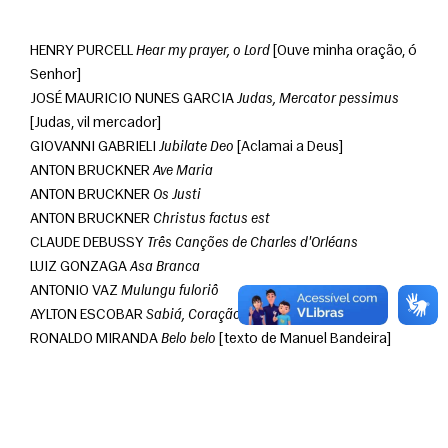
HENRY PURCELL 
Hear my prayer, o Lord
 [Ouve minha oração, ó 
Senhor]
JOSÉ MAURICIO NUNES GARCIA 
Judas, Mercator pessimus
[Judas, vil mercador]
GIOVANNI GABRIELI 
Jubilate Deo
 [Aclamai a Deus]
ANTON BRUCKNER 
Ave Maria
ANTON BRUCKNER 
Os Justi
ANTON BRUCKNER 
Christus factus est
CLAUDE DEBUSSY 
Três Canções de Charles d'Orléans
LUIZ GONZAGA 
Asa Branca
ANTONIO VAZ 
Mulungu fuloriô
AYLTON ESCOBAR 
Sabiá, Coração de uma Viola
RONALDO MIRANDA 
Belo belo
 [texto de Manuel Bandeira]