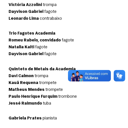
Victória Azzolini
 trompa
Dayvison Gabriel
 fagote
Leonardo Lima
 contrabaixo
Trio Fagotes Academia
Romeu Rabelo, convidado
 fagote
Natalia Kaiti
 fagote
Dayvison Gabriel
 fagote 
Quinteto de Metais da Academia
Davi Calmon
 trompa
Kauã Requena
 trompete
Matheus Mendes
 trompete
Paulo Henrique Furquim
 trombone
Jessé Raimundo
 tuba
Gabriela Prates
 pianista