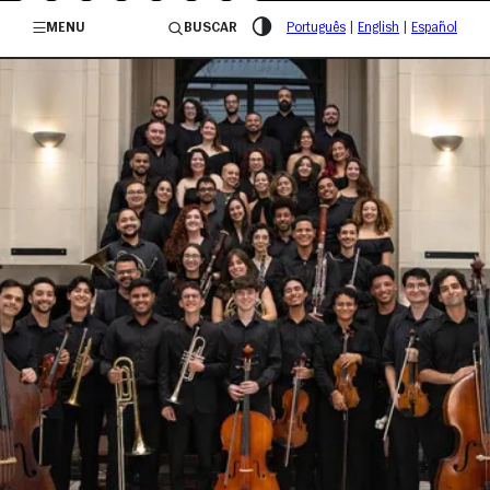
/governosp
MENU
BUSCAR
Português
|
English
|
Español