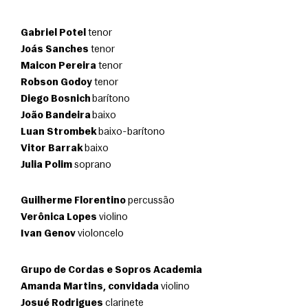
Gabriel Potel
 tenor
Joás Sanches
 tenor
Maicon Pereira
 tenor
Robson Godoy
 tenor
Diego Bosnich
 barítono
João Bandeira
 baixo
Luan Strombek
 baixo-barítono
Vitor Barrak
 baixo
Julia Polim
 soprano 
Guilherme Florentino
 percussão
Verônica Lopes
 violino
Ivan Genov
 violoncelo 
Grupo de Cordas e Sopros Academia
Amanda Martins, convidada
 violino
Josué Rodrigues
 clarinete